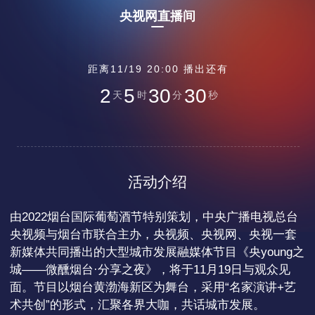
央视网直播间
距离11/19 20:00 播出还有
2
5
30
30
天
时
分
秒
活动介绍
由2022烟台国际葡萄酒节特别策划，中央广播电视总台
央视频与烟台市联合主办，央视频、央视网、央视一套
新媒体共同播出的大型城市发展融媒体节目《央young之
城——微醺烟台·分享之夜》，将于11月19日与观众见
面。节目以烟台黄渤海新区为舞台，采用“名家演讲+艺
术共创”的形式，汇聚各界大咖，共话城市发展。