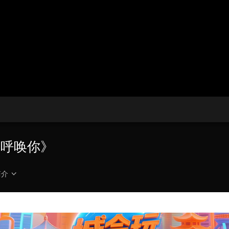
央博
非遗
文化
旅游
科普
健康
乐龄
阅读
云起
超级工厂
智敬中国
全民健康
颜选攻略
海洋
热播榜
总台企业白名单
峻呼唤你》
简介