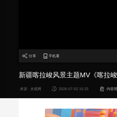
财经
教育
乡村振兴
生态环境
一带一路
大国智造
大国展会
大国保险
云顶对话
CCTV.节目官网
直播
节目单
栏目
片库
分享
手机看
新疆喀拉峻风景主题MV《喀拉
来源 : 央视网
2026-07-02 10:25
内容