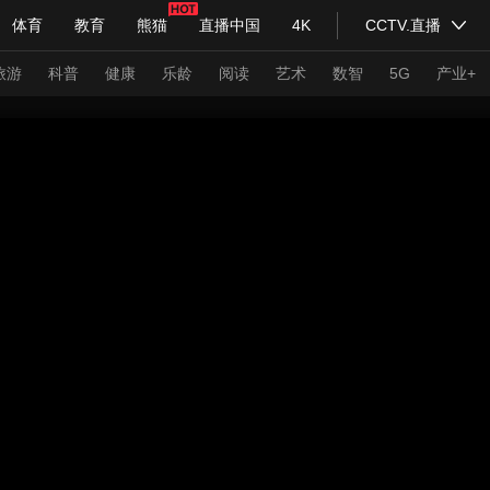
体育
教育
熊猫
直播中国
4K
CCTV.直播
式妙语
主持人
下载央视影音
热解读
天天学习
旅游
科普
健康
乐龄
阅读
艺术
数智
5G
产业+
纪录片网
国家大剧院
大型活动
科技
法治
文娱
人物
公益
图片
习式妙语
央视快评
央视网评
光华锐评
锋面
频道
VR/AR
4K专区
全景新闻
请入列
人生第一次
人生第二次
年冬奥会
CBA
NBA
中超
国足
国际足球
网球
综
体育江湖
文化体育
冰雪道路
足球道路