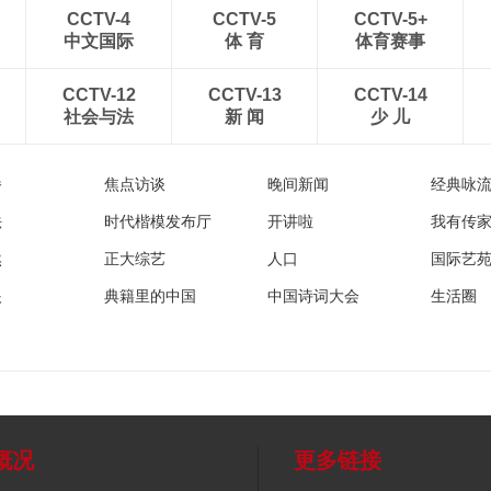
CCTV-4
CCTV-5
CCTV-5+
中文国际
体 育
体育赛事
CCTV-12
CCTV-13
CCTV-14
社会与法
新 闻
少 儿
播
焦点访谈
晚间新闻
经典咏
法
时代楷模发布厅
开讲啦
我有传
然
正大综艺
人口
国际艺
眼
典籍里的中国
中国诗词大会
生活圈
概况
更多链接