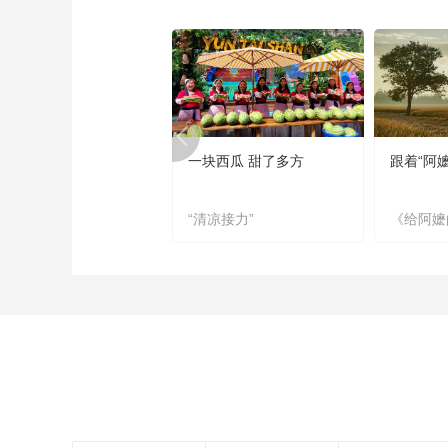
一块西瓜 甜了多方
跟着“阿
“清凉接力”
《给阿嬷