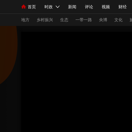
首页
时政
新闻
评论
视频
财经
人民领袖习近平
直播
海外频道
片库
iPanda
栏目大全
联播+
English
中国领导人
节目单
Монгол
听音
央视快评
微视频
习
地方
乡村振兴
生态
一带一路
央博
文化
总台春晚
网络春晚
共产党员网
秧纪录
新闻
国内
国际
评论
经济
军事
人民领袖习近平
联播+
热解读
天天学习
视频
小央视频
小央直播
直播中国
熊猫
现场
前线
比划
快看
蓝海中国
新兵
体育
直播
竞猜
2026年世界杯
2026
VIP会员
CCTV奥林匹克频道
生活体育大会