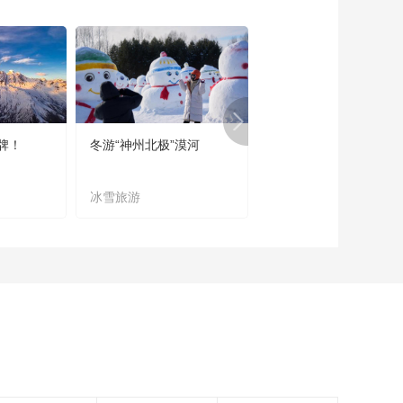
牌！
冬游“神州北极”漠河
宜居宜业又宜游
冰雪旅游
农文旅融合