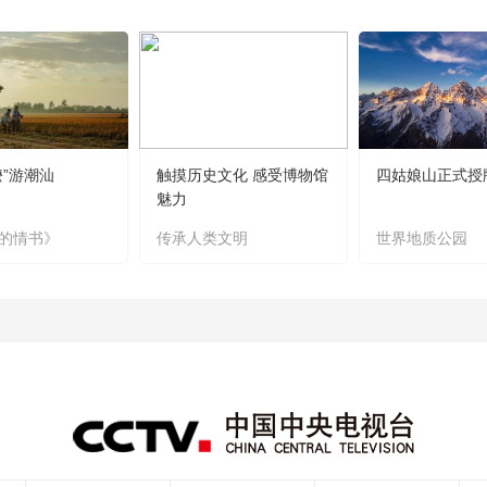
嬷”游潮汕
触摸历史文化 感受博物馆
四姑娘山正式授
魅力
的情书》
传承人类文明
世界地质公园