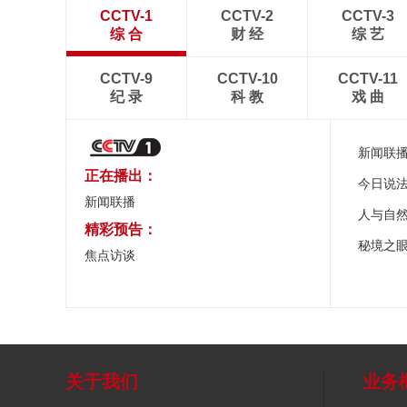
CCTV-1
CCTV-2
CCTV-3
综 合
财 经
综 艺
CCTV-9
CCTV-10
CCTV-11
纪 录
科 教
戏 曲
新闻联
正在播出：
今日说
新闻联播
人与自
精彩预告：
秘境之
焦点访谈
关于我们
业务