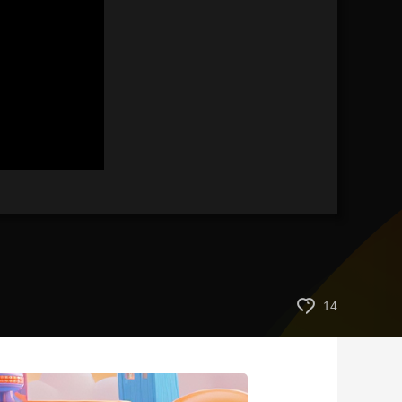
艺术
汽车
数智
5G
产业+
时尚
天气
才艺
网展
央央好物
14