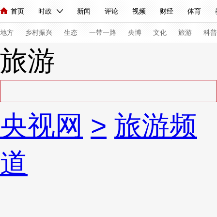
首页
时政
新闻
评论
视频
财经
体育
人民领袖习近平
直播
海外频道
片库
iPanda
栏目大全
联播+
English
中国领导人
节目单
Монгол
听音
央视快评
微视频
习式妙语
主持人
下
地方
乡村振兴
生态
一带一路
央博
文化
旅游
科普
旅游
总台春晚
网络春晚
共产党员网
秧纪录
纪录片网
新闻
国内
国际
评论
经济
军事
科技
法
央视网
>
旅游频
人民领袖习近平
联播+
热解读
天天学习
习式妙语
视频
小央视频
小央直播
直播中国
熊猫频道
V
道
现场
前线
比划
快看
蓝海中国
新兵请入列
体育
直播
竞猜
2026年世界杯
2026年冬奥会
VIP会员
CCTV奥林匹克频道
生活体育大会
体育江湖