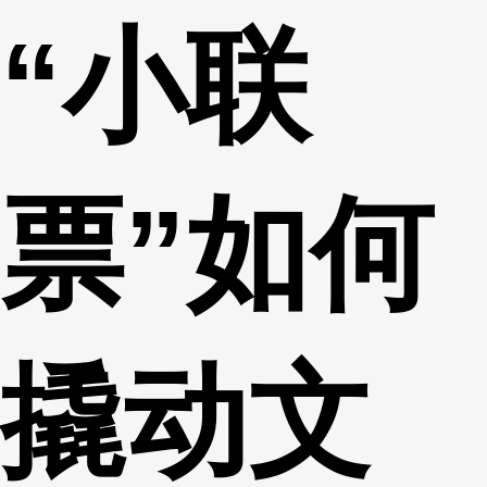
“小联
财经
教育
乡村振兴
生态环境
一带一路
央博
大国智造
大国展会
大国保险
云顶对话
云起
超
票”如何
CCTV.节目官网
直播
节目单
栏目
片库
热播榜
撬动文