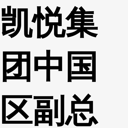
凯悦集
财经
教育
乡村振兴
生态环境
一带一路
央博
大国智造
大国展会
大国保险
云顶对话
云起
超
团中国
CCTV.节目官网
直播
节目单
栏目
片库
热播榜
区副总