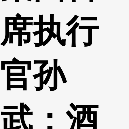
席执行
官孙
武：酒