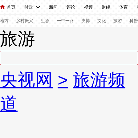
首页
时政
新闻
评论
视频
财经
体育
人民领袖习近平
直播
海外频道
片库
iPanda
栏目大全
联播+
English
中国领导人
节目单
Монгол
听音
央视快评
微视频
习式妙语
主持人
下
地方
乡村振兴
生态
一带一路
央博
文化
旅游
科普
旅游
总台春晚
网络春晚
共产党员网
秧纪录
纪录片网
新闻
国内
国际
评论
经济
军事
科技
法
央视网
>
旅游频
人民领袖习近平
联播+
热解读
天天学习
习式妙语
视频
小央视频
小央直播
直播中国
熊猫频道
V
道
现场
前线
比划
快看
蓝海中国
新兵请入列
体育
直播
竞猜
2026年世界杯
2026年冬奥会
VIP会员
CCTV奥林匹克频道
生活体育大会
体育江湖