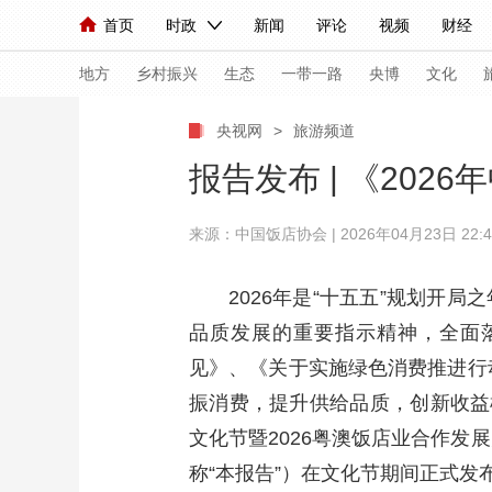
首页
时政
新闻
评论
视频
财经
人民领袖习近平
直播
海外频道
片库
iPanda
栏目大全
联播+
English
中国领导人
节目单
Монгол
听音
央视快评
微视频
习
地方
乡村振兴
生态
一带一路
央博
文化
央视网
>
旅游频道
总台春晚
网络春晚
共产党员网
秧纪录
报告发布 | 《20
来源：中国饭店协会 | 2026年04月23日 22:4
新闻
国内
国际
评论
经济
军事
人民领袖习近平
联播+
热解读
天天学习
2026年是“十五五”规划
品质发展的重要指示精神，全面
视频
小央视频
小央直播
直播中国
熊猫
见》、《关于实施绿色消费推进行
现场
前线
比划
快看
蓝海中国
新兵
振消费，提升供给品质，创新收益
体育
直播
竞猜
2026年世界杯
2026
文化节暨2026粤澳饭店业合作发
称“本报告”）在文化节期间正式发
VIP会员
CCTV奥林匹克频道
生活体育大会