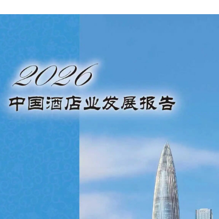
央博
非遗
文化
旅游
科普
健康
乐龄
阅读
云起
超级工厂
智敬中国
全民健康
颜选攻略
海洋
热播榜
总台企业白名单