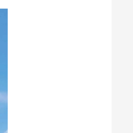
艺术
汽车
数智
5G
产业+
时尚
天气
才艺
网展
央央好物