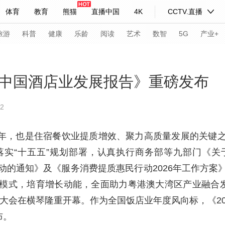
体育
教育
熊猫
直播中国
4K
CCTV.直播
式妙语
主持人
下载央视影音
热解读
天天学习
旅游
科普
健康
乐龄
阅读
艺术
数智
5G
产业+
纪录片网
国家大剧院
大型活动
26年中国酒店业发展报告》重磅发布
2
科技
法治
文娱
人物
公益
图片
习式妙语
央视快评
央视网评
光华锐评
锋面
开局之年，也是住宿餐饮业提质增效、聚力高质量发展的关
落实“十五五”规划部署，认真执行商务部等九部门《关
频道
VR/AR
4K专区
全景新闻
动的通知》及《服务消费提质惠民行动2026年工作方案
请入列
人生第一次
人生第二次
模式，培育增长动能，全面助力粤港澳大湾区产业融合发
年冬奥会
CBA
NBA
中超
国足
国际足球
网球
综
展大会在横琴隆重开幕。作为全国饭店业年度风向标，《2
布。
体育江湖
文化体育
冰雪道路
足球道路