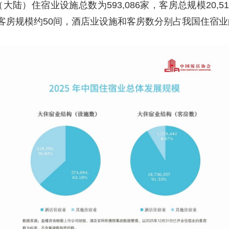
（大陆）住宿业设施总数为593,086家，客房总规模20,514
平均客房规模约50间，酒店业设施和客房数分别占我国住宿业的63