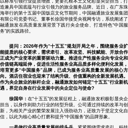
以标准引领行业提质增效，更要扎根本土文化彰显央企担当，打
造兼具中国底蕴与行业引领力的旅业服务品牌。近日，在广东珠
财经
教育
乡村振兴
生态环境
一带一路
央博
海举行的第十五届中国饭店文化节期间，中国融通旅业发展集团
有限公司党委书记、董事长徐国华接受央视网专访，系统阐述了
大国智造
大国展会
大国保险
云顶对话
云起
超
融通旅发在高质量发展背景下践行央企使命、打造特色“中国服
务”的实践路径。
提问：2026年作为“十五五”规划开局之年，围绕服务业扩
能提质的核心要求，需求牵引、改革攻坚、科技赋能、开放合作
CCTV.节目官网
直播
节目单
栏目
片库
热播榜
正成为产业变革的重要驱动力量。推进生产性服务业向专业化和
价值链高端延伸，促进生活性服务业高品质多样化便利化发展，
培育更多“中国服务”品牌，已成为服务业高质量发展的核心方
向。酒店住宿业也迎来了结构升级、价值重构的全新发展机遇。
作为央企旅业的标杆企业，融通旅发如何锚定“十五五”行业新机
遇，界定自身在行业发展中的央企定位与使命?
徐国华：
在“十五五”的发展征程上，融通旅发积极彰显央
担当，以身作则助力行业的转型升级。公司通过持续的改革与创
新，为相关产业的繁荣发展注入强劲动力，还致力于坚定文化自
信，以此为核心精心打磨和提升“中国服务”的品牌形象。
一是做行业高质量发展的排头兵。
紧紧围绕需求牵引、科技