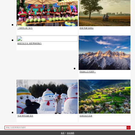
一块西瓜 甜了多方
跟着“阿嬷”游潮汕
触摸历史文化 感受博物馆魅力
四姑娘山正式授牌！
宜居宜业又宜游
冬游“神州北极”漠河
首页
|
全站地图