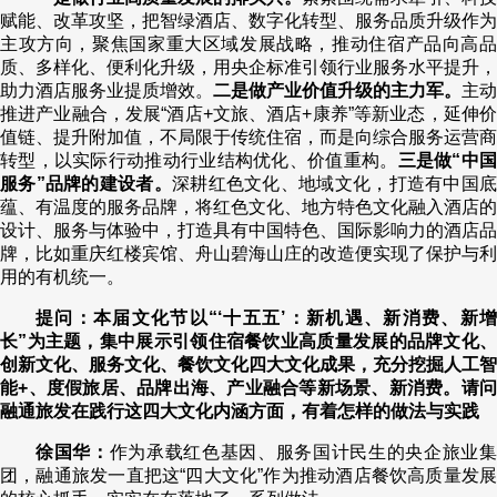
赋能、改革攻坚，把智绿酒店、数字化转型、服务品质升级作为
主攻方向，聚焦国家重大区域发展战略，推动住宿产品向高品
质、多样化、便利化升级，用央企标准引领行业服务水平提升，
助力酒店服务业提质增效。
二是做产业价值升级的主力军。
主动
推进产业融合，发展“酒店+文旅、酒店+康养”等新业态，延伸价
值链、提升附加值，不局限于传统住宿，而是向综合服务运营商
转型，以实际行动推动行业结构优化、价值重构。
三是做“中
服务”品牌的建设者。
深耕红色文化、地域文化，打造有中国
蕴、有温度的服务品牌，将红色文化、地方特色文化融入酒店的
设计、服务与体验中，打造具有中国特色、国际影响力的酒店品
牌，比如重庆红楼宾馆、舟山碧海山庄的改造便实现了保护与利
用的有机统一。
提问：本届文化节以“‘十五五’：新机遇、新消费、新增
长”为主题，集中展示引领住宿餐饮业高质量发展的品牌文化、
创新文化、服务文化、餐饮文化四大文化成果，充分挖掘人工智
能+、度假旅居、品牌出海、产业融合等新场景、新消费。请问
融通旅发在践行这四大文化内涵方面，有着怎样的做法与实践
徐国华：
作为承载红色基因、服务国计民生的央企旅业
团，融通旅发一直把这“四大文化”作为推动酒店餐饮高质量发展