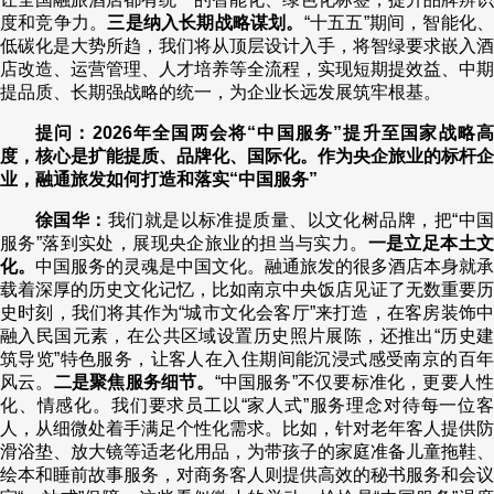
度和竞争力。
三是纳入长期战略谋划。
“十五五”期间，智能化
低碳化是大势所趋，我们将从顶层设计入手，将智绿要求嵌入酒
店改造、运营管理、人才培养等全流程，实现短期提效益、中期
提品质、长期强战略的统一，为企业长远发展筑牢根基。
提问：2026年全国两会将“中国服务”提升至国家战略高
度，核心是扩能提质、品牌化、国际化。作为央企旅业的标杆企
业，融通旅发如何打造和落实“中国服务”
徐国华：
我们就是以标准提质量、以文化树品牌，把“中
服务”落到实处，展现央企旅业的担当与实力。
一是立足本土
化。
中国服务的灵魂是中国文化。融通旅发的很多酒店本身就承
载着深厚的历史文化记忆，比如南京中央饭店见证了无数重要历
史时刻，我们将其作为“城市文化会客厅”来打造，在客房装饰中
融入民国元素，在公共区域设置历史照片展陈，还推出“历史建
筑导览”特色服务，让客人在入住期间能沉浸式感受南京的百年
风云。
二是聚焦服务细节。
“中国服务”不仅要标准化，更要人
化、情感化。我们要求员工以“家人式”服务理念对待每一位客
人，从细微处着手满足个性化需求。比如，针对老年客人提供防
滑浴垫、放大镜等适老化用品，为带孩子的家庭准备儿童拖鞋、
绘本和睡前故事服务，对商务客人则提供高效的秘书服务和会议