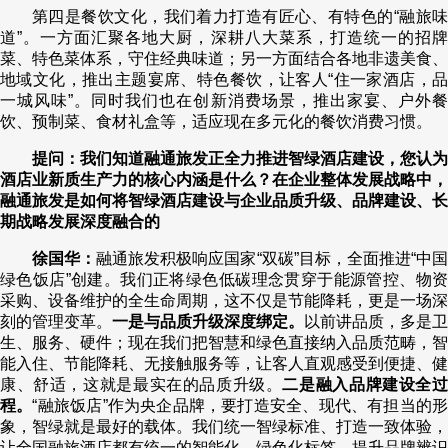
第四是餐饮文化，我们着力打造有匠心、有特色的“融旅味
道”。一方面汇聚各地大厨，深耕八大菜系，打造统一的招牌
菜、特色菜体系，守住经典味道；另一方面结合各地非遗美食、
地域文化，推出主题宴席、特色餐饮，让客人“住一家酒店，品
一城风味”。同时我们也在创新消费场景，推出家宴、户外餐
饮、预制菜、食材礼盒等，适应现在多元化的餐饮消费习惯。
提问：我们知道融通旅发正全力推进智绿酒店建设，您认为
酒店业新质生产力的核心内涵是什么？在企业整体发展战略中，
融通旅发是如何将智绿酒店建设与企业品质升级、品牌建设、长
期战略发展深度融合的
徐国华：
融通旅发积极响应国家“双碳”目标，全面推进“中
绿色饭店”创建。我们正将绿色低碳理念贯穿于能源管控、物资
采购、设备维护的全生命周期，这不仅是节能降耗，更是一场深
刻的管理变革。
一是与品质升级深度绑定。
以前讲品质，多是卫
生、服务、硬件；现在我们把智慧和绿色直接纳入品质范畴，智
能入住、节能降耗、无接触服务等，让客人直观感受到便捷、健
康、舒适，这就是最实在的品质升级。
二是融入品牌建设全
程。
“融旅饭店”作为央企品牌，要打造安全、现代、有担当的
象，智绿就是最好的载体。我们统一智绿标准、打造一致体验，
让全国融旅酒店都有统一的智能化、绿色化标签，提升品牌辨识