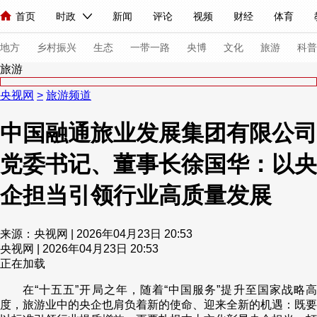
首页
时政
新闻
评论
视频
财经
体育
人民领袖习近平
直播
海外频道
片库
iPanda
栏目大全
联播+
English
中国领导人
节目单
Монгол
听音
央视快评
微视频
习式妙语
主持人
下
地方
乡村振兴
生态
一带一路
央博
文化
旅游
科普
旅游
央视网
>
旅游频道
总台春晚
网络春晚
共产党员网
秧纪录
纪录片网
中国融通旅业发展集团有限公司
党委书记、董事长徐国华：以央
新闻
国内
国际
评论
经济
军事
科技
法
人民领袖习近平
联播+
热解读
天天学习
习式妙语
企担当引领行业高质量发展
视频
小央视频
小央直播
直播中国
熊猫频道
V
来源：央视网 | 2026年04月23日 20:53
现场
前线
比划
快看
蓝海中国
新兵请入列
央视网 | 2026年04月23日 20:53
正在加载
体育
直播
竞猜
2026年世界杯
2026年冬奥会
在“十五五”开局之年，随着“中国服务”提升至国家战略高
度，旅游业中的央企也肩负着新的使命、迎来全新的机遇：既要
VIP会员
CCTV奥林匹克频道
生活体育大会
体育江湖