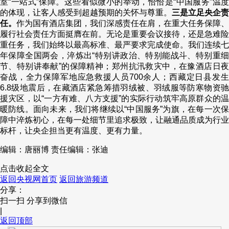
室“一站式”保障。这些看似微小的举动，恰恰是“中国服务”温度
的体现，让客人感受到超越预期的关怀与尊重。
三是立足央企责
任。
作为国有酒店集团，我们深感责任在肩，在重大任务保障、
履行社会责任方面挺膺在前。无论是重要会议接待，还是急难险
重任务，我们始终以最高标准、最严要求完成使命。我们连续七
年保障全国两会，淬炼出“特别讲政治、特别能战斗、特别重细
节、特别讲奉献”的保障精神；郑州抗汛救灾中，在豫酒店日夜
奋战，全力保障军地应急救援人员700余人；西藏定日县发生
6.8级地震后，在藏酒店紧急筹措羽绒被、羽绒服等防寒物资驰
援灾区，以“一方有难、八方支援”的实际行动筑牢高原群众的温
暖防线。面向未来，我们将继续以“中国服务”为旗，在每一次保
障中淬炼初心，在每一处细节里追求极致，让融通品质成为行业
标杆，让央企担当更有温度、更有力量。
编辑：唐丽博
责任编辑：张迪
点击收起全文
返回央视网首页
返回旅游频道
分享：
扫一扫 分享到微信
|
返回顶部