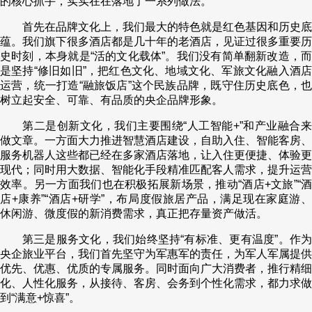
的核心抓手，实实在在落地了一系列做法。
首先在品牌文化上，我们最大的特色就是红色基因和历史底
蕴。我们旗下很多酒店都是几十年的老酒店，见证过很多重要历
史时刻，本身就是“活的文化载体”。我们没有简单翻新改造，而
是坚持“修旧如旧”，把红色文化、地域文化、军旅文化融入酒店
运营，统一打造“融旅饭店”这个民族品牌，既守住历史底色，也
树立起安全、可靠、有品质的央企品牌形象。
第二是创新文化，我们主要围绕“人工智能+”和产业融合来
做文章。一方面大力推进智慧酒店建设，自助入住、智能客房、
服务机器人这些都已经在多家酒店落地，让入住更便捷、体验更
现代；同时用大数据、智能化手段精准匹配客人需求，提升运营
效率。另一方面我们也在积极拓展新场景，推动“酒店+文旅”“酒
店+康养”“酒店+研学”，布局度假旅居产品，满足现在家庭游、
休闲游、微度假的新消费需求，真正把存量资产做活。
第三是服务文化，我们始终坚持“有标准、更有温度”。作为
央企旅业平台，我们首先坚守为军惠军的责任，为军人军属提供
优先、优惠、优质的专属服务。同时面向广大消费者，推行精细
化、人性化服务，从接待、客房、会务到个性化需求，都力求做
到“满意+惊喜”。