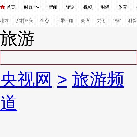
首页
时政
新闻
评论
视频
财经
体育
人民领袖习近平
直播
海外频道
片库
iPanda
栏目大全
联播+
English
中国领导人
节目单
Монгол
听音
央视快评
微视频
习式妙语
主持人
下
地方
乡村振兴
生态
一带一路
央博
文化
旅游
科普
旅游
总台春晚
网络春晚
共产党员网
秧纪录
纪录片网
新闻
国内
国际
评论
经济
军事
科技
法
央视网
>
旅游频
人民领袖习近平
联播+
热解读
天天学习
习式妙语
视频
小央视频
小央直播
直播中国
熊猫频道
V
道
现场
前线
比划
快看
蓝海中国
新兵请入列
体育
直播
竞猜
2026年世界杯
2026年冬奥会
VIP会员
CCTV奥林匹克频道
生活体育大会
体育江湖