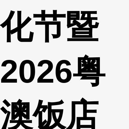
化节暨
2026粤
澳饭店