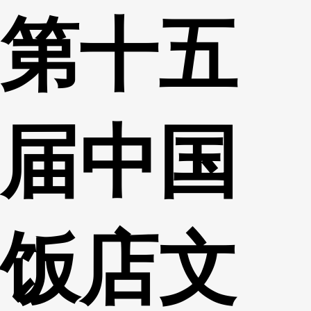
第十五
财经
教育
乡村振兴
生态环境
一带一路
央博
大国智造
大国展会
大国保险
云顶对话
云起
超
届中国
CCTV.节目官网
直播
节目单
栏目
片库
热播榜
饭店文