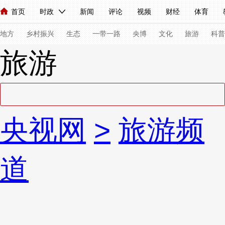
首页
时政
新闻
评论
视频
财经
体育
人民领袖习近平
直播
海外频道
片库
iPanda
栏目大全
联播+
English
中国领导人
节目单
Монгол
听音
央视快评
微视频
习式妙语
主持人
下
地方
乡村振兴
生态
一带一路
央博
文化
旅游
科普
旅游
总台春晚
网络春晚
共产党员网
秧纪录
纪录片网
新闻
国内
国际
评论
经济
军事
科技
法
央视网
>
旅游频
人民领袖习近平
联播+
热解读
天天学习
习式妙语
视频
小央视频
小央直播
直播中国
熊猫频道
V
道
现场
前线
比划
快看
蓝海中国
新兵请入列
体育
直播
竞猜
2026年世界杯
2026年冬奥会
VIP会员
CCTV奥林匹克频道
生活体育大会
体育江湖