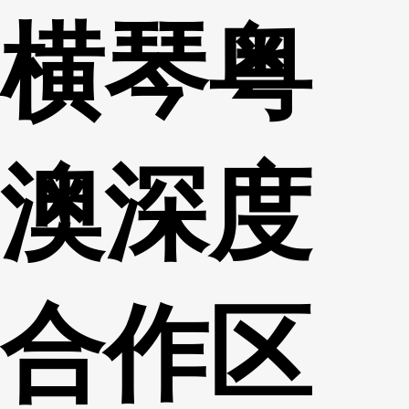
横琴粤
财经
教育
乡村振兴
生态环境
一带一路
央博
大国智造
大国展会
大国保险
云顶对话
云起
超
澳深度
CCTV.节目官网
直播
节目单
栏目
片库
热播榜
合作区