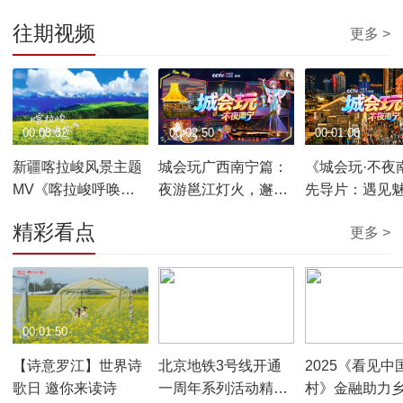
往期视频
更多 >
00:03:32
00:02:50
00:01:00
新疆喀拉峻风景主题
城会玩广西南宁篇：
《城会玩·不夜
MV《喀拉峻呼唤
夜游邕江灯火，邂逅
先导片：遇见
你》
城市鲜活与人间日常
色邕城
精彩看点
更多 >
00:01:50
00:01:16
00:06:45
【诗意罗江】世界诗
北京地铁3号线开通
2025《看见中
歌日 邀你来读诗
一周年系列活动精彩
村》金融助力