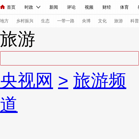
首页
时政
新闻
评论
视频
财经
体育
人民领袖习近平
直播
海外频道
片库
iPanda
栏目大全
联播+
English
中国领导人
节目单
Монгол
听音
央视快评
微视频
习式妙语
主持人
下
地方
乡村振兴
生态
一带一路
央博
文化
旅游
科普
旅游
总台春晚
网络春晚
共产党员网
秧纪录
纪录片网
新闻
国内
国际
评论
经济
军事
科技
法
央视网
>
旅游频
人民领袖习近平
联播+
热解读
天天学习
习式妙语
视频
小央视频
小央直播
直播中国
熊猫频道
V
道
现场
前线
比划
快看
蓝海中国
新兵请入列
体育
直播
竞猜
2026年世界杯
2026年冬奥会
VIP会员
CCTV奥林匹克频道
生活体育大会
体育江湖