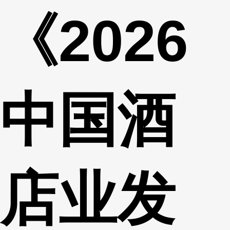
《2026
财经
教育
乡村振兴
生态环境
一带一路
央博
大国智造
大国展会
大国保险
云顶对话
云起
超
中国酒
CCTV.节目官网
直播
节目单
栏目
片库
热播榜
店业发