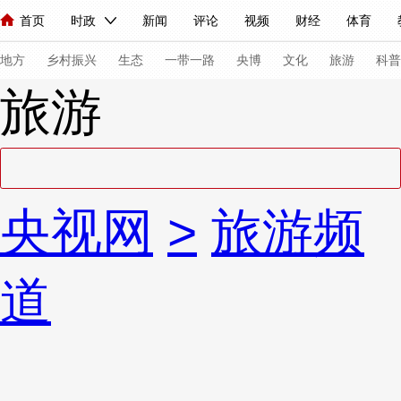
首页
时政
新闻
评论
视频
财经
体育
人民领袖习近平
直播
海外频道
片库
iPanda
栏目大全
联播+
English
中国领导人
节目单
Монгол
听音
央视快评
微视频
习式妙语
主持人
下
地方
乡村振兴
生态
一带一路
央博
文化
旅游
科普
旅游
总台春晚
网络春晚
共产党员网
秧纪录
纪录片网
新闻
国内
国际
评论
经济
军事
科技
法
央视网
>
旅游频
人民领袖习近平
联播+
热解读
天天学习
习式妙语
视频
小央视频
小央直播
直播中国
熊猫频道
V
道
现场
前线
比划
快看
蓝海中国
新兵请入列
体育
直播
竞猜
2026年世界杯
2026年冬奥会
VIP会员
CCTV奥林匹克频道
生活体育大会
体育江湖