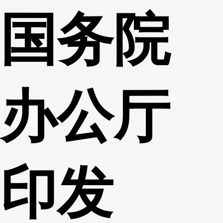
国务院
财经
教育
乡村振兴
生态环境
一带一路
央博
大国智造
大国展会
大国保险
云顶对话
云起
超
办公厅
CCTV.节目官网
直播
节目单
栏目
片库
热播榜
印发