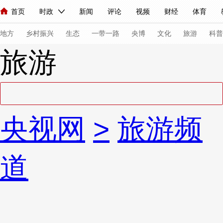
首页
时政
新闻
评论
视频
财经
体育
人民领袖习近平
直播
海外频道
片库
iPanda
栏目大全
联播+
English
中国领导人
节目单
Монгол
听音
央视快评
微视频
习式妙语
主持人
下
地方
乡村振兴
生态
一带一路
央博
文化
旅游
科普
旅游
总台春晚
网络春晚
共产党员网
秧纪录
纪录片网
新闻
国内
国际
评论
经济
军事
科技
法
央视网
>
旅游频
人民领袖习近平
联播+
热解读
天天学习
习式妙语
视频
小央视频
小央直播
直播中国
熊猫频道
V
道
现场
前线
比划
快看
蓝海中国
新兵请入列
体育
直播
竞猜
2026年世界杯
2026年冬奥会
VIP会员
CCTV奥林匹克频道
生活体育大会
体育江湖