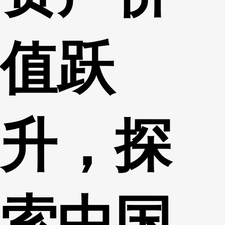
值跃
升，探
索中国