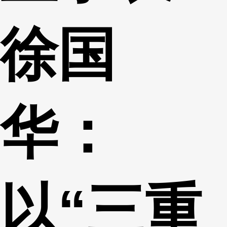
徐国
华：
以“三重