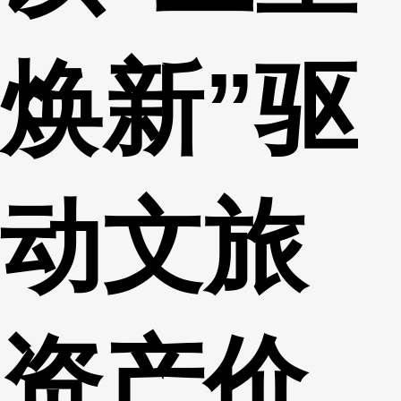
焕新”驱
动文旅
资产价