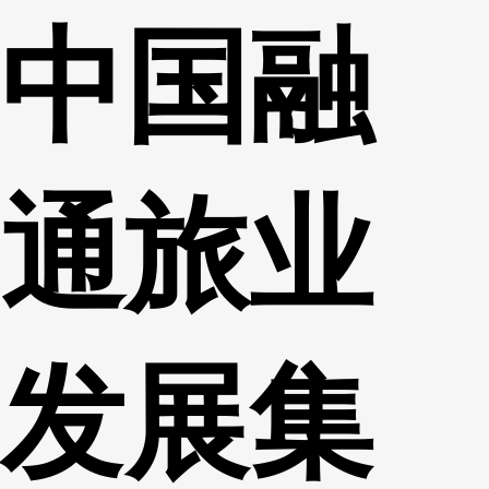
中国融
财经
教育
乡村振兴
生态环境
一带一路
央博
大国智造
大国展会
大国保险
云顶对话
云起
超
通旅业
CCTV.节目官网
直播
节目单
栏目
片库
热播榜
发展集