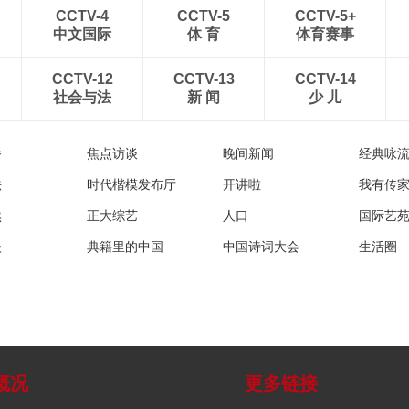
CCTV-4
CCTV-5
CCTV-5+
中文国际
体 育
体育赛事
CCTV-12
CCTV-13
CCTV-14
社会与法
新 闻
少 儿
播
焦点访谈
晚间新闻
经典咏
法
时代楷模发布厅
开讲啦
我有传
然
正大综艺
人口
国际艺
眼
典籍里的中国
中国诗词大会
生活圈
概况
更多链接