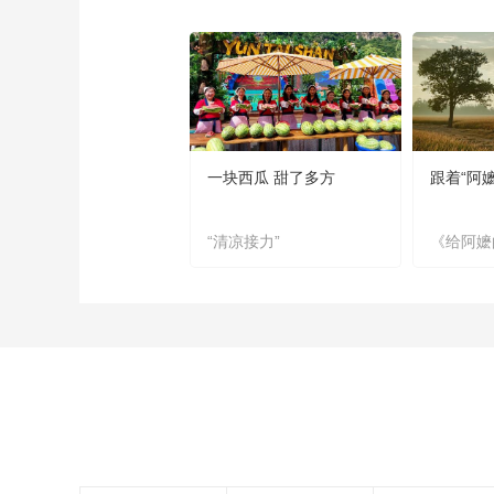
一块西瓜 甜了多方
跟着“阿
“清凉接力”
《给阿嬷