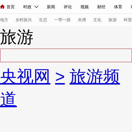
首页
时政
新闻
评论
视频
财经
体育
人民领袖习近平
直播
海外频道
片库
iPanda
栏目大全
联播+
English
中国领导人
节目单
Монгол
听音
央视快评
微视频
习式妙语
主持人
下
地方
乡村振兴
生态
一带一路
央博
文化
旅游
科普
旅游
总台春晚
网络春晚
共产党员网
秧纪录
纪录片网
新闻
国内
国际
评论
经济
军事
科技
法
央视网
>
旅游频
人民领袖习近平
联播+
热解读
天天学习
习式妙语
视频
小央视频
小央直播
直播中国
熊猫频道
V
道
现场
前线
比划
快看
蓝海中国
新兵请入列
体育
直播
竞猜
2026年世界杯
2026年冬奥会
VIP会员
CCTV奥林匹克频道
生活体育大会
体育江湖