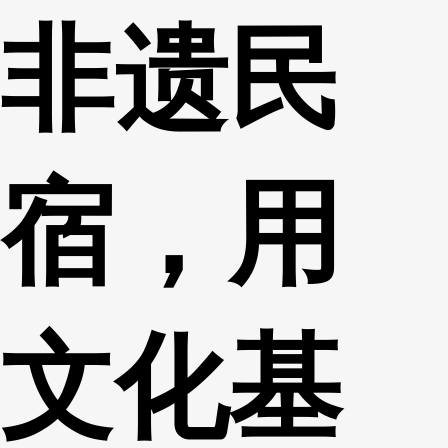
非遗民
财经
教育
乡村振兴
生态环境
一带一路
央博
大国智造
大国展会
大国保险
云顶对话
云起
超
宿，用
CCTV.节目官网
直播
节目单
栏目
片库
热播榜
文化基