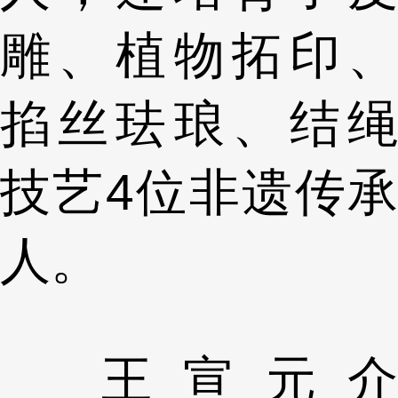
雕、植物拓印、
掐丝珐琅、结绳
技艺4位非遗传承
人。
王宣元介