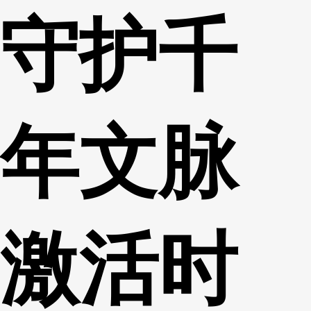
守护千
财经
教育
乡村振兴
生态环境
一带一路
央博
大国智造
大国展会
大国保险
云顶对话
云起
超
年文脉
CCTV.节目官网
直播
节目单
栏目
片库
热播榜
激活时