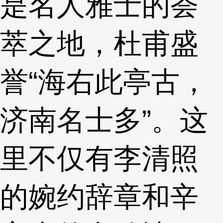
是名人雅士的荟
萃之地，杜甫盛
誉“海右此亭古，
济南名士多”。这
里不仅有李清照
的婉约辞章和辛