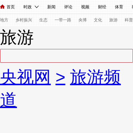
首页
时政
新闻
评论
视频
财经
体育
人民领袖习近平
直播
海外频道
片库
iPanda
栏目大全
联播+
English
中国领导人
节目单
Монгол
听音
央视快评
微视频
习式妙语
主持人
下
地方
乡村振兴
生态
一带一路
央博
文化
旅游
科普
旅游
总台春晚
网络春晚
共产党员网
秧纪录
纪录片网
新闻
国内
国际
评论
经济
军事
科技
法
央视网
>
旅游频
人民领袖习近平
联播+
热解读
天天学习
习式妙语
视频
小央视频
小央直播
直播中国
熊猫频道
V
道
现场
前线
比划
快看
蓝海中国
新兵请入列
体育
直播
竞猜
2026年世界杯
2026年冬奥会
VIP会员
CCTV奥林匹克频道
生活体育大会
体育江湖