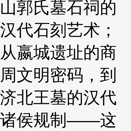
山郭氏墓石祠的
汉代石刻艺术；
从嬴城遗址的商
周文明密码，到
济北王墓的汉代
诸侯规制——这