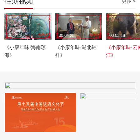
往期视频
更多 >
00:04:10
00:04:25
00:03:18
《小康年味·海南琼
《小康年味·湖北钟
《小康年味·云
海》
祥》
江》