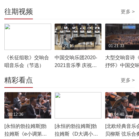
往期视频
更多 >
01:21:57
01:22:16
01:21:33
《长征组歌》交响合
中国交响乐团2020-
大型交响音诗
唱音乐会（节选）
2021音乐季 庆祝中
抒怀》中国交
国共产党成立100周
音乐会
精彩看点
更多 >
年《红色经典》合唱
音乐会
00:12:36
00:08:03
00:04:40
[永恒的勃拉姆斯]勃
[永恒的勃拉姆斯]勃
[北欧经典音乐会
拉姆斯《e小调第四
拉姆斯《D大调小提
贝柳斯 弦乐合