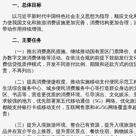
一、总体目标
财经
教育
乡村振兴
生态环境
一带一路
以习近平新时代中国特色社会主义思想为指导，顺应文化和
大国智造
大国展会
大国保险
云顶对话
力使我国文化和旅游消费设施更加完善，消费结构更加合理，
带动作用持续增强。
二、主要任务
（一）推出消费惠民措施。继续推动国有景区门票降价。各
办数字文旅消费体验等活动。在依法合规的前提下鼓励发行文
CCTV.节目官网
直播
节目单
栏目
片库
费信贷抵质押模式，开发不同首付比例、期限和还款方式的信
责，不再列出）
（二）提高消费便捷程度。推动实施移动支付便民示范工程
生活综合服务中心、城乡便民消费服务中心等打造群众身边的
区、书店等，营造更优质的消费环境。引导演出、文化娱乐、
求较强的地方，优先部署第五代移动通信（5G）网络。优化旅
都能支持银行卡或移动支付，互联网售票和4G/5G网络覆盖
责）
（三）提升入境旅游环境。整合已有资源，提升入境旅游统一
品并在宣介平台上推荐。提升景区景点、餐饮住宿、购物娱乐