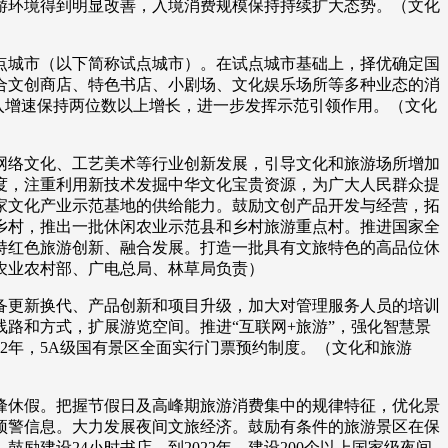
旅游环境得到明显改善，入境消费规模保持持续扩大态势。（文化
城市（以下简称试点城市）。在试点城市基础上，择优确定国
合文创商店、特色书店、小剧场、文化娱乐场所等多种业态的消
游收入增速保持两位数以上增长，进一步发挥示范引领作用。（文化
络文化、工艺美术等行业创新发展，引导文化和旅游场所增加
度，注重利用新技术发掘中华文化宝贵资源，为广大人民群众提
家文化产业示范基地的供给能力。鼓励文创产品开发与经营，拓
乡村，推出一批休闲农业示范县和乡村旅游重点村。推进国家全
持红色旅游创新、融合发展。打造一批具有文旅特色的高品位休
、农业农村部、广电总局、林草局负责）
更新换代、产品创新和项目升级，加大对管理服务人员的培训
路和方式，扩展游览空间。推进“互联网+旅游”，强化智慧景
2年，5A级国有景区全面实行门票预约制度。（文化和旅游
休假。把握节假日及高峰期旅游消费集中的规律特征，优化景
预警信息。大力发展夜间文旅经济。鼓励有条件的旅游景区在保
建设24小时书店。到2022年，建设200个以上国家级夜间