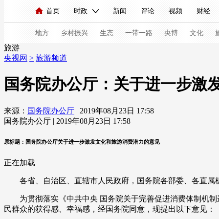
首页
时政
新闻
评论
视频
财经
人民领袖习近平
直播
海外频道
片库
iPanda
栏目大全
联播+
English
中国领导人
节目单
Монгол
听音
央视快评
微视频
习
地方
乡村振兴
生态
一带一路
央博
文化
旅游
央视网
>
旅游频道
总台春晚
网络春晚
共产党员网
秧纪录
国务院办公厅：关于进一步激
来源：
国务院办公厅
| 2019年08月23日 17:58
新闻
国内
国际
评论
经济
军事
国务院办公厅 | 2019年08月23日 17:58
人民领袖习近平
联播+
热解读
天天学习
原标题：国务院办公厅关于进一步激发文化和旅游消费潜力的意见
视频
小央视频
小央直播
直播中国
熊猫
正在加载
现场
前线
比划
快看
蓝海中国
新兵
各省、自治区、直辖市人民政府，国务院各部委、各直属
体育
直播
竞猜
2026年世界杯
2026年
为贯彻落实《中共中央 国务院关于完善促进消费体制机制进
民群众的获得感、幸福感，经国务院同意，现提出以下意见：
VIP会员
CCTV奥林匹克频道
生活体育大会