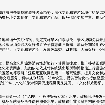
央博
非遗
文化
旅游
科普
健康
乐龄
阅读
旅游消费提质转型升级新趋势，深化文化和旅游领域供给侧结构
云起
超级工厂
智敬中国
全民健康
颜选攻略
海洋
消费环境更加优化，文化和旅游产品、服务供给更加丰富。推动
地可结合实际情况，制定实施景区门票减免、景区淡季免费开放
化和旅游消费联名银行卡并给予特惠商户折扣、消费分期等用户
热播榜
总台企业白名单
贷产品。（文化和旅游部、发展改革委、财政部、人民银行、银
，提高文化和旅游消费场所银行卡使用便捷度，推广移动互联网
文化消费网点。鼓励依法依规对传统演出场所和博物馆进行设施
景区景点等场所广泛应用互联网售票、二维码验票。提升文化和
游交通服务，科学规划线路、站点设置，提供智能化出行信息服务
率超过90%，文化和旅游消费便捷程度明显提高。（文化和旅游
宣介平台（含APP、小程序等移动端）水平。鼓励各地开发
、机场车站等场所多语种服务水平。鼓励银行业金融机构依法依