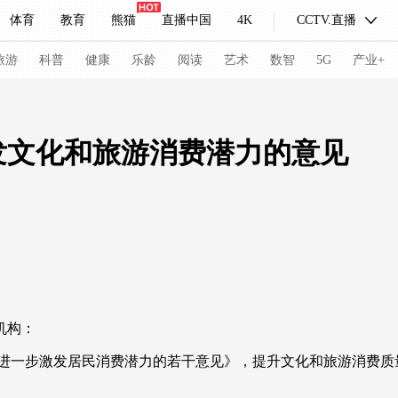
体育
教育
熊猫
直播中国
4K
CCTV.直播
式妙语
主持人
下载央视影音
热解读
天天学习
旅游
科普
健康
乐龄
阅读
艺术
数智
5G
产业+
纪录片网
国家大剧院
大型活动
发文化和旅游消费潜力的意见
科技
法治
文娱
人物
公益
图片
习式妙语
央视快评
央视网评
光华锐评
锋面
频道
VR/AR
4K专区
全景新闻
请入列
人生第一次
人生第二次
机构：
冬奥会
CBA
NBA
中超
国足
国际足球
网球
综
一步激发居民消费潜力的若干意见》，提升文化和旅游消费质
体育江湖
文化体育
冰雪道路
足球道路