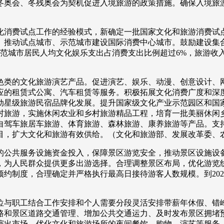
年冬奥会、冬残奥会为契机促进入境旅游的政策措施。确保入境
消费试点工作的经验模式，新确定一批国家文化和旅游消费试点
。推动试点城市、示范城市建设国际消费中心城市。鼓励建设集
市，示范城市居民人均文化娱乐支出占消费支出比例超过6%，旅
类的文化旅游演艺产品。促进演艺、娱乐、动漫、创意设计、网
应的租赁式公寓、汽车租赁等服务。积极拓展文化消费广度和深
动星级旅游民宿品牌化发展。提升国家级文化产业示范园区和国
村旅游，实施休闲农业和乡村旅游精品工程，培育一批美丽休闲
自驾车旅居车旅游、体育旅游、森林旅游、康养旅游等产品。支
品项目，扩大文化和旅游有效供给。（文化和旅游部、发展改革委
公共服务设施资金投入，保障景区游览安全，推动景区设施设备
为人民群众提供更多出游选择。合理调整景区布局，优化游览线
约制度，合理确定并严格执行最高日接待游客人数规模。到202
与职工结合工作安排和个人需要分段灵活安排带薪年休假、错峰
路和景区道路交通管理、增加公共交通运力、及时发布景区拥堵
市场，优化文化和旅游场所的夜间餐饮、购物、演艺等服务，鼓励