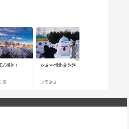
正式授牌！
冬游“神州北极”漠河
宜居宜业又宜游
公园
冰雪旅游
农文旅融合