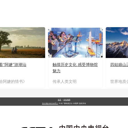
着“阿嬷”游潮汕
触摸历史文化 感受博物馆
四姑娘山
魅力
给阿嬷的情书》
传承人类文明
世界地质
首页
|
全站地图
京ICP备10003349号-1
中央广播电视总台
央视网
版权所有