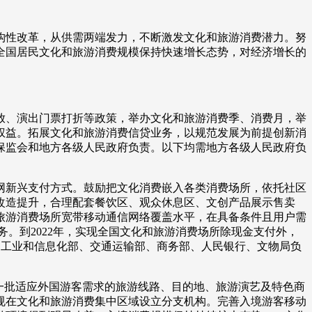
艺术
汽车
数智
5G
产业+
性改革，从供需两端发力，不断激发文化和旅游消费潜力。努
时尚
天气
才艺
网展
央央好物
全国居民文化和旅游消费规模保持快速增长态势，对经济增长的
、演出门票打折等政策，举办文化和旅游消费季、消费月，举
权益。拓展文化和旅游消费信贷业务，以规范发展为前提创新消
保监会和地方各级人民政府负责。以下均需地方各级人民政府负
新兴支付方式。鼓励把文化消费嵌入各类消费场所，依托社区
改造提升，合理配套餐饮区、观众休息区、文创产品展示售卖
旅游消费场所宽带移动通信网络覆盖水平，在具备条件且用户需
。到2022年，实现全国文化和旅游消费场所除现金支付外，
部、工业和信息化部、交通运输部、商务部、人民银行、文物局负
一批适应外国游客需求的旅游线路、目的地、旅游演艺及特色商
规在文化和旅游消费集中区域设立分支机构。完善入境游客移动