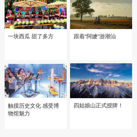
一块西瓜 甜了多方
跟着“阿嬷”游潮汕
四姑娘山正式授牌！
触摸历史文化 感受博
物馆魅力