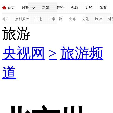
首页
时政
新闻
评论
视频
财经
体育
人民领袖习近平
直播
海外频道
片库
iPanda
栏目大全
联播+
English
中国领导人
节目单
Монгол
听音
央视快评
微视频
习式妙语
主持人
地方
乡村振兴
生态
一带一路
央博
文化
旅游
科
旅游
总台春晚
网络春晚
共产党员网
秧纪录
纪录片网
央视网
>
旅游频
新闻
国内
国际
评论
经济
军事
科技
法
人民领袖习近平
联播+
热解读
天天学习
习式妙语
道
视频
小央视频
小央直播
直播中国
熊猫频道
V
现场
前线
比划
快看
蓝海中国
新兵请入列
体育
直播
竞猜
2026年世界杯
2026年冬奥会
C
VIP会员
CCTV奥林匹克频道
生活体育大会
体育江湖