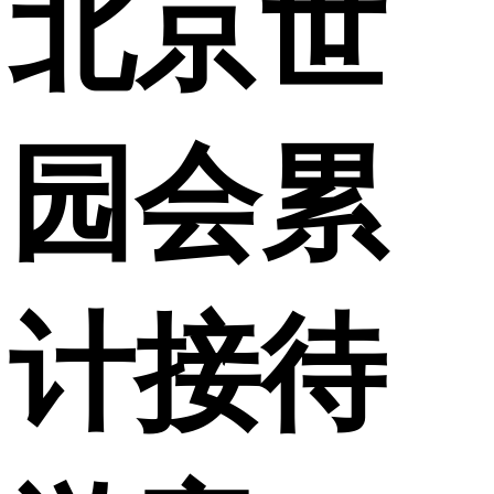
北京世
财经
教育
乡村振兴
生态环境
一带一路
央博
大国智造
大国展会
大国保险
云顶对话
云起
超
园会累
CCTV.节目官网
直播
节目单
栏目
片库
热播榜
计接待