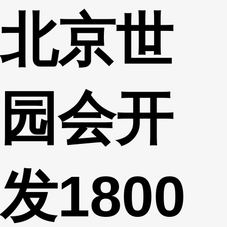
北京世
财经
教育
乡村振兴
生态环境
一带一路
央博
大国智造
大国展会
大国保险
云顶对话
云起
超
园会开
CCTV.节目官网
直播
节目单
栏目
片库
热播榜
发1800