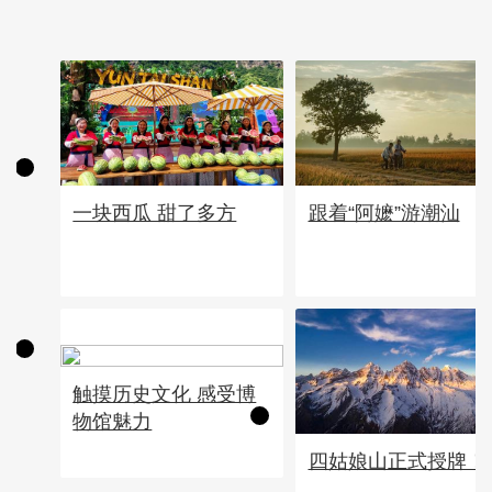
一块西瓜 甜了多方
跟着“阿嬷”游潮汕
触摸历史文化 感受博
物馆魅力
四姑娘山正式授牌！