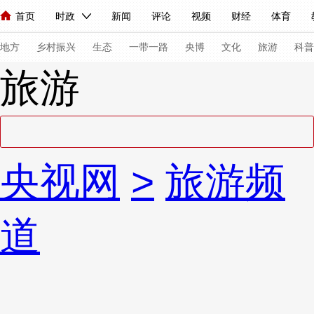
首页
时政
新闻
评论
视频
财经
体育
人民领袖习近平
直播
海外频道
片库
iPanda
栏目大全
联播+
English
中国领导人
节目单
Монгол
听音
央视快评
微视频
习式妙语
主持人
下
地方
乡村振兴
生态
一带一路
央博
文化
旅游
科普
旅游
总台春晚
网络春晚
共产党员网
秧纪录
纪录片网
新闻
国内
国际
评论
经济
军事
科技
法
央视网
>
旅游频
人民领袖习近平
联播+
热解读
天天学习
习式妙语
视频
小央视频
小央直播
直播中国
熊猫频道
V
道
现场
前线
比划
快看
蓝海中国
新兵请入列
体育
直播
竞猜
2026年世界杯
2026年冬奥会
VIP会员
CCTV奥林匹克频道
生活体育大会
体育江湖