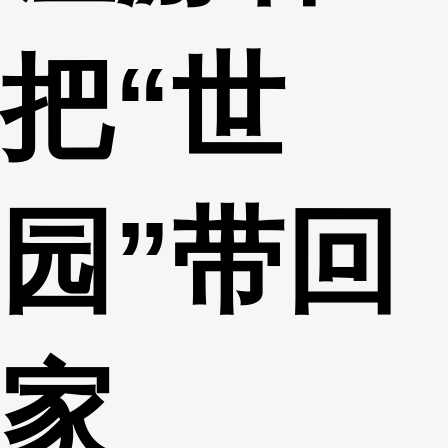
把“世
园”带回
家