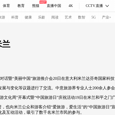
体育
教育
熊猫
直播中国
4K
CCTV.直播
式妙语
主持人
下载央视影音
热解读
天天学习
旅游
科普
健康
乐龄
阅读
艺术
数智
5G
产业+
纪录片网
国家大剧院
大型活动
米兰
科技
法治
文娱
人物
公益
图片
习式妙语
央视快评
央视网评
光华锐评
锋面
话暨“美丽中国”旅游推介会20日在意大利米兰达芬奇国家科
频道
VR/AR
4K专区
全景新闻
展与变化等议题进行了交流。中意旅游界专业人士200余人参
请入列
人生第一次
人生第二次
化周”开幕式暨“中国旅游日”庆祝活动19日在米兰和平之门
冬奥会
CBA
NBA
中超
国足
国际足球
网球
综
，也向米兰公众和游客介绍“爱旅游，爱生活”的“中国旅游日”
体育江湖
文化体育
冰雪道路
足球道路
化及互动活动，吸引了数千名米兰市民的参与。