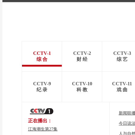
CCTV-1
CCTV-2
CCTV-3
综 合
财 经
综 艺
CCTV-9
CCTV-10
CCTV-11
纪 录
科 教
戏 曲
新闻联
正在播出：
今日说
江海潮生第27集
人与自