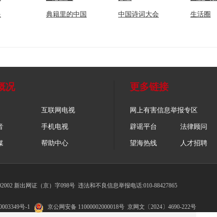
眼
典籍里的中国
中国诗词大会
生活圈
概况
更多链接
互联网电视
网上有害信息举报专区
音
手机电视
辟谣平台
法律顾问
媒
帮助中心
望海热线
人才招聘
002 新出网证（京）字098号
违法和不良信息举报电话:010-88427865
003349号-1
京公网安备 11000002000018号
京网文〔2024〕4690-222号