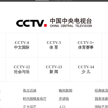
CCTV-4
CCTV-5
CCTV-5+
中文国际
体 育
体育赛事
CCTV-12
CCTV-13
CCTV-14
社会与法
新 闻
少 儿
播
焦点访谈
晚间新闻
经典咏
法
时代楷模发布厅
开讲啦
我有传
然
正大综艺
人口
国际艺