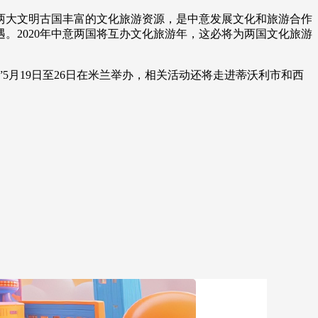
大文明古国丰富的文化旅游资源，是中意发展文化和旅游合作
艺术
汽车
数智
5G
产业+
。2020年中意两国将互办文化旅游年，这必将为两国文化旅游
时尚
天气
才艺
网展
央央好物
月19日至26日在米兰举办，相关活动还将走进蒂沃利市和西