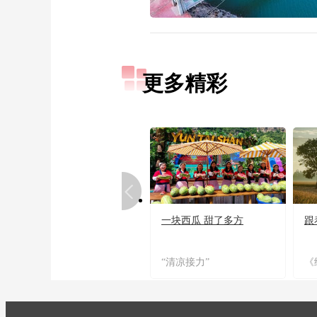
更多精彩
一块西瓜 甜了多方
跟
“清凉接力”
《