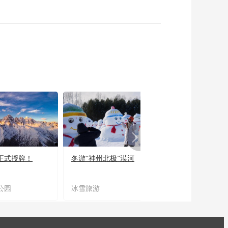
正式授牌！
冬游“神州北极”漠河
宜居宜业又宜游
公园
冰雪旅游
农文旅融合