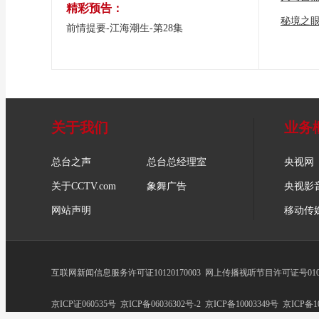
精彩预告：
秘境之
前情提要-江海潮生-第28集
关于我们
业务
总台之声
总台总经理室
央视网
关于CCTV.com
象舞广告
央视影
网站声明
移动传
互联网新闻信息服务许可证10120170003
网上传播视听节目许可证号0102
京ICP证060535号
京ICP备06036302号-2
京ICP备10003349号
京ICP备10