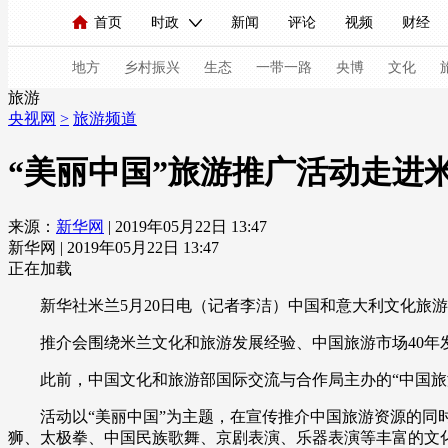
首页
时政
新闻
评论
视频
财经
人民领袖习近平
直播
海外频道
片库
iPanda
栏目大全
联播+
English
中国领导人
节目单
Монгол
听音
央视快评
微视频
习
地方
乡村振兴
生态
一带一路
央博
文化
旅游
央视网
>
旅游频道
总台春晚
网络春晚
共产党员网
秧纪录
“美丽中国”旅游推广活动走进
来源：
新华网
| 2019年05月22日 13:47
新闻
国内
国际
评论
经济
军事
新华网 | 2019年05月22日 13:47
人民领袖习近平
联播+
热解读
天天学习
正在加载
新华社米兰5月20日电（记者李洁）中国和意大利文化旅游对
视频
小央视频
小央直播
直播中国
熊猫
推介会围绕米兰文化和旅游发展经验、中国旅游市场40年发
现场
前线
比划
快看
蓝海中国
新兵
此前，中国文化和旅游部国际交流与合作局主办的“中国旅游文
体育
直播
竞猜
2026年世界杯
2026年
活动以“美丽中国”为主题，在宣传推介中国旅游资源的同时
VIP会员
CCTV奥林匹克频道
生活体育大会
狮、太极拳、中国民族歌舞、京剧表演、乐器表演等丰富的文