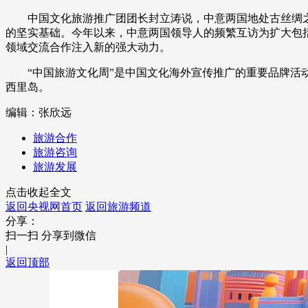
中国文化旅游推广团团长封立涛说，中意两国地处古丝绸之
财经
教育
乡村振兴
生态环境
一带一路
的坚实基础。今年以来，中意两国领导人的频繁互访为扩大包括
大国智造
大国展会
大国保险
云顶对话
领域交流合作注入新的强大动力。
“中国旅游文化周”是中国文化海外宣传推广的重要品牌活动，
西里岛。
编辑：张欣远
CCTV.节目官网
直播
节目单
栏目
片库
旅游合作
旅游咨询
旅游发展
点击收起全文
返回央视网首页
返回旅游频道
分享：
扫一扫 分享到微信
|
返回顶部