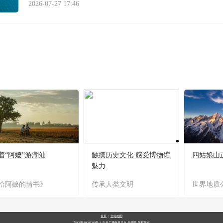
2026-07-27 17:46
着“阿嬷”游潮汕
触摸历史文化 感受博物馆
四姑娘山
魅力
给阿嬷的情书》
传承人类文明
世界地质
首页
|
全站地图
京ICP备10003349号-1
中央广播电视总台
央视网
版权所有