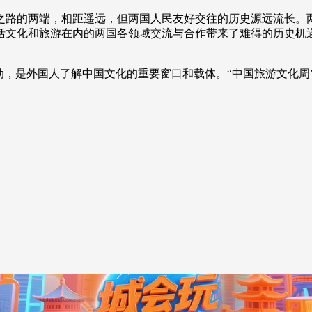
路的两端，相距遥远，但两国人民友好交往的历史源远流长。两
央博
非遗
文化
旅游
科普
健康
乐龄
阅读
文化和旅游在内的两国各领域交流与合作带来了难得的历史机遇
云起
超级工厂
智敬中国
全民健康
颜选攻略
海洋
是外国人了解中国文化的重要窗口和载体。“中国旅游文化周”5
热播榜
总台企业白名单