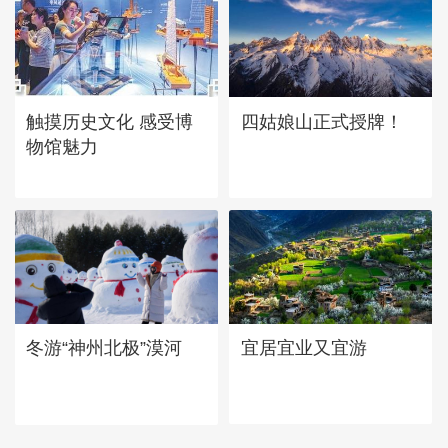
四姑娘山正式授牌！
触摸历史文化 感受博
物馆魅力
宜居宜业又宜游
冬游“神州北极”漠河