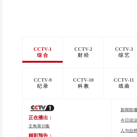
CCTV-1
CCTV-2
CCTV-3
综 合
财 经
综 艺
CCTV-9
CCTV-10
CCTV-11
纪 录
科 教
戏 曲
新闻联
正在播出：
今日说
主角第10集
人与自
精彩预告：