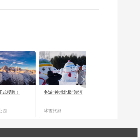
正式授牌！
冬游“神州北极”漠河
宜居宜业又宜游
公园
冰雪旅游
农文旅融合