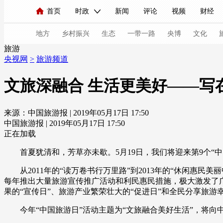
首页
时政
新闻
评论
视频
财经
人民领袖习近平
直播
海外频道
片库
iPanda
栏目大全
联播+
English
中国领导人
节目单
Монгол
听音
央视快评
微视频
习
地方
乡村振兴
生态
一带一路
央博
文化
旅游
央视网
>
旅游频道
总台春晚
网络春晚
共产党员网
秧纪录
文旅深融合 生活更美好——写在
来源：中国旅游报 | 2019年05月17日 17:50
新闻
国内
国际
评论
经济
军事
中国旅游报 | 2019年05月17日 17:50
人民领袖习近平
联播+
热解读
天天学习
正在加载
首夏犹清和，芳草亦未歇。5月19日，我们将迎来第9个“中
视频
小央视频
小央直播
直播中国
熊猫
从2011年的“读万卷书行万里路”到2013年的“休闲惠民
现场
前线
比划
快看
蓝海中国
新兵
每年推出大量旅游宣传推广活动和利民惠民措施，极大激发了
果的“宣传日”、旅游产业繁荣壮大的“促进日”和全民分享旅游幸
体育
直播
竞猜
2026年世界杯
2026年
今年“中国旅游日”活动主题为“文旅融合美好生活”，将
VIP会员
CCTV奥林匹克频道
生活体育大会