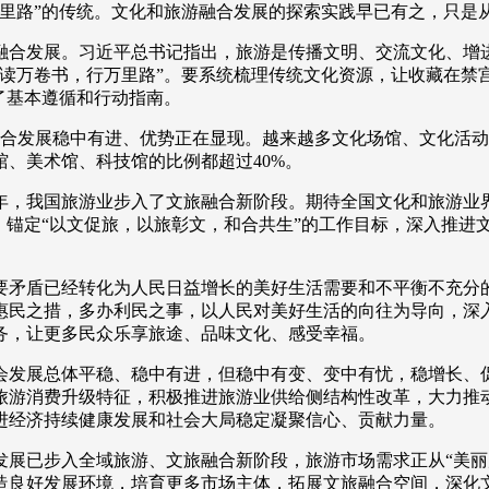
万里路”的传统。文化和旅游融合发展的探索实践早已有之，只是
央博
非遗
文化
旅游
科普
健康
乐龄
阅读
融合发展。习近平总书记指出，旅游是传播文明、交流文化、增
云起
超级工厂
智敬中国
全民健康
颜选攻略
海洋
“读万卷书，行万里路”。要系统梳理传统文化资源，让收藏在禁
了基本遵循和行动指南。
游融合发展稳中有进、优势正在显现。越来越多文化场馆、文化活
馆、美术馆、科技馆的比例都超过40%。
年，我国旅游业步入了文旅融合新阶段。期待全国文化和旅游业
收视榜
总台企业白名单
，锚定“以文促旅，以旅彰文，和合共生”的工作目标，深入推进
要矛盾已经转化为人民日益增长的美好生活需要和不平衡不充分
惠民之措，多办利民之事，以人民对美好生活的向往为导向，深
务，让更多民众乐享旅途、品味文化、感受幸福。
会发展总体平稳、稳中有进，但稳中有变、变中有忧，稳增长、
旅游消费升级特征，积极推进旅游业供给侧结构性改革，大力推
进经济持续健康发展和社会大局稳定凝聚信心、贡献力量。
展已步入全域旅游、文旅融合新阶段，旅游市场需求正从“美丽
造良好发展环境，培育更多市场主体，拓展文旅融合空间，深化