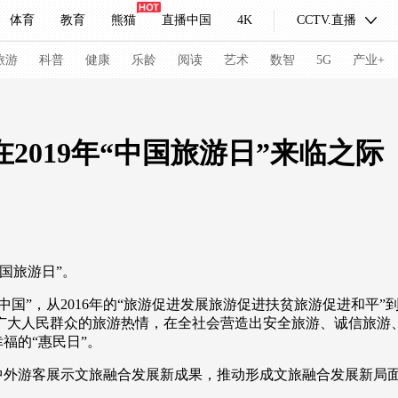
体育
教育
熊猫
直播中国
4K
CCTV.直播
式妙语
主持人
下载央视影音
热解读
天天学习
旅游
科普
健康
乐龄
阅读
艺术
数智
5G
产业+
纪录片网
国家大剧院
大型活动
2019年“中国旅游日”来临之际
科技
法治
文娱
人物
公益
图片
习式妙语
央视快评
央视网评
光华锐评
锋面
国旅游日”。
频道
VR/AR
4K专区
全景新闻
美丽中国”，从2016年的“旅游促进发展旅游促进扶贫旅游促进和平”
请入列
人生第一次
人生第二次
广大人民群众的旅游热情，在全社会营造出安全旅游、诚信旅游
福的“惠民日”。
冬奥会
CBA
NBA
中超
国足
国际足球
网球
综
向中外游客展示文旅融合发展新成果，推动形成文旅融合发展新局
体育江湖
文化体育
冰雪道路
足球道路