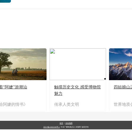
着“阿嬷”游潮汕
触摸历史文化 感受博物馆
四姑娘山
魅力
给阿嬷的情书》
传承人类文明
世界地质
首页
|
全站地图
京ICP备10003349号-1
中央广播电视总台
央视网
版权所有