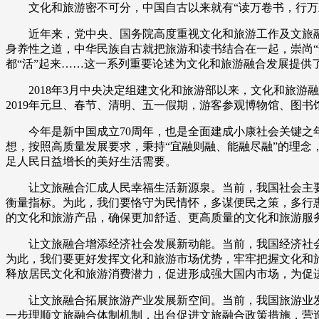
文化和旅游密不可分，中国自古以来就有“读万卷书，行
财经
教育
乡村振兴
生态环境
一带一路
近年来，党中央、国务院高度重视文化和旅游工作及文旅
大国智造
大国展会
大国保险
云顶对话
身养性之道，中华民族自古就把旅游和读书结合在一起，崇尚
都“活”起来……这一系列重要论述为文化和旅游融合发展提供
2018年3月中央决定组建文化和旅游部以来，文化和旅
2019年元旦、春节、清明、五一假期，游客参观博物馆、图书
今年是新中国成立70周年，也是全面建成小康社会关键之
CCTV.节目官网
直播
节目单
栏目
片库
想，按照高质量发展要求，秉持“宜融则融、能融尽融”的理念
足人民日益增长的美好生活需要。
让文旅融合汇成人民幸福生活新源泉。当前，我国社会主
衡量指标。为此，我们要恪守为民情怀，多谋便民之策，多行
的文化和旅游产品，确保更加舒适、更高质量的文化和旅游服
让文旅融合增添经济社会发展新动能。当前，我国经济社
为此，我们要更好发挥文化和旅游市场优势，牢牢把握文化和
释放居民文化和旅游消费潜力，促进形成强大国内市场，为促
让文旅融合拓展旅游产业发展新空间。当前，我国旅游业发
一步理顺文旅融合体制机制，出台促进文旅融合政策措施，营