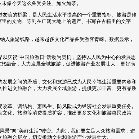
从未像今天这么备受关注、如火如荼。
艺术
汽车
数智
5G
产业+
进友谊的桥梁，是人民生活水平提高的一个重要指标。旅游是修
时尚
天气
才艺
网展
央央好物
宫里的文物、陈列在广阔大地上的遗产、书写在古籍里的文字
动纳入旅游线路，越来越多文化产品备受游客青睐。数据显示，
界以庆祝“中国旅游日”活动为契机，坚持以人民为中心的发展思
文旅融合，大力发展全域旅游，促进旅游产业发展壮大，更好满
的发展之间的矛盾，文化和旅游已成为人民幸福生活重要内容和
入推进文旅融合，大力发展全域旅游，提供更加丰富、更有品质
促改革、调结构、惠民生、防风险成为经济社会发展重要任务。
动文化、旅游等消费提质扩容，推出更多文化和旅游惠民政策，
风景”向“美好生活”转变。为此，我们要立足大众旅游需求，进
文旅融合层次，切实推动文化和旅游产业发展壮大。