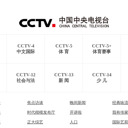
CCTV-4
CCTV-5
CCTV-5+
中文国际
体 育
体育赛事
CCTV-12
CCTV-13
CCTV-14
社会与法
新 闻
少 儿
播
焦点访谈
晚间新闻
经典咏
法
时代楷模发布厅
开讲啦
我有传
然
正大综艺
人口
国际艺