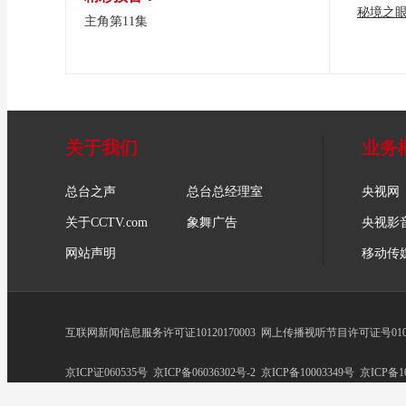
秘境之
主角第11集
关于我们
业务
总台之声
总台总经理室
央视网
关于CCTV.com
象舞广告
央视影
网站声明
移动传
互联网新闻信息服务许可证10120170003
网上传播视听节目许可证号0102
京ICP证060535号
京ICP备06036302号-2
京ICP备10003349号
京ICP备10