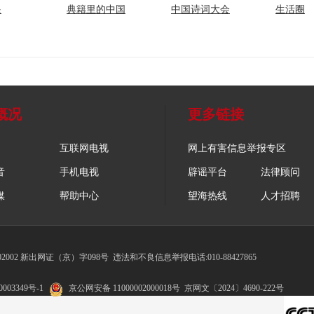
眼
典籍里的中国
中国诗词大会
生活圈
概况
更多链接
互联网电视
网上有害信息举报专区
音
手机电视
辟谣平台
法律顾问
媒
帮助中心
望海热线
人才招聘
002 新出网证（京）字098号
违法和不良信息举报电话:010-88427865
003349号-1
京公网安备 11000002000018号
京网文〔2024〕4690-222号