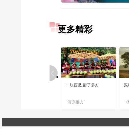
更多精彩
一块西瓜 甜了多方
跟
“清凉接力”
《