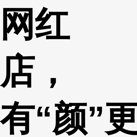
网红
财经
教育
乡村振兴
生态环境
一带一路
央博
大国智造
大国展会
大国保险
云顶对话
云起
超
店，
CCTV.节目官网
直播
节目单
栏目
片库
热播榜
有“颜”