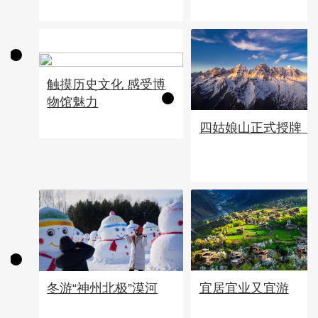
触摸历史文化 感受博
物馆魅力
四姑娘山正式授牌！
宜居宜业又宜游
冬游“神州北极”漠河