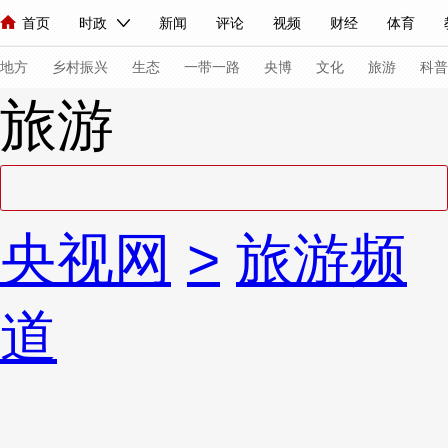
首页
时政
新闻
评论
视频
财经
体育
人民领袖习近平
直播
海外频道
片库
iPanda
栏目大全
联播+
English
中国领导人
节目单
Монгол
听音
央视快评
微视频
习式妙语
主持人
下
地方
乡村振兴
生态
一带一路
央博
文化
旅游
科普
旅游
总台春晚
网络春晚
共产党员网
秧纪录
纪录片网
新闻
国内
国际
评论
经济
军事
科技
法
央视网
>
旅游频
人民领袖习近平
联播+
热解读
天天学习
习式妙语
视频
小央视频
小央直播
直播中国
熊猫频道
V
道
现场
前线
比划
快看
蓝海中国
新兵请入列
体育
直播
竞猜
2026年世界杯
2026年冬奥会
VIP会员
CCTV奥林匹克频道
生活体育大会
体育江湖