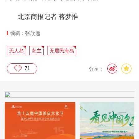
北京商报记者 蒋梦惟
编辑：张欣远
无人岛
岛主
无居民海岛
71
分享：