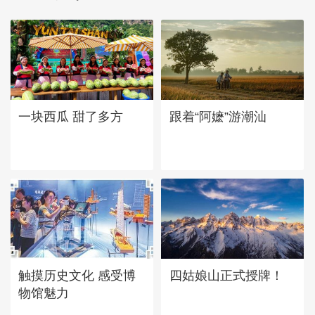
一块西瓜 甜了多方
跟着“阿嬷”游潮汕
四姑娘山正式授牌！
触摸历史文化 感受博
物馆魅力