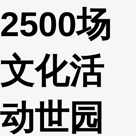
2500场
财经
教育
乡村振兴
生态环境
一带一路
央博
大国智造
大国展会
大国保险
云顶对话
云起
超
文化活
CCTV.节目官网
直播
节目单
栏目
片库
热播榜
动世园