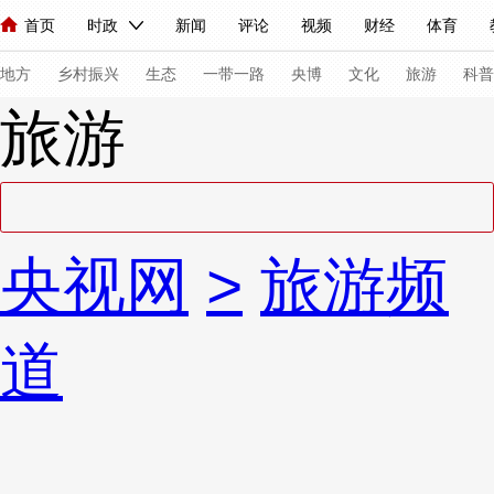
首页
时政
新闻
评论
视频
财经
体育
人民领袖习近平
直播
海外频道
片库
iPanda
栏目大全
联播+
English
中国领导人
节目单
Монгол
听音
央视快评
微视频
习式妙语
主持人
下
地方
乡村振兴
生态
一带一路
央博
文化
旅游
科普
旅游
总台春晚
网络春晚
共产党员网
秧纪录
纪录片网
新闻
国内
国际
评论
经济
军事
科技
法
央视网
>
旅游频
人民领袖习近平
联播+
热解读
天天学习
习式妙语
视频
小央视频
小央直播
直播中国
熊猫频道
V
道
现场
前线
比划
快看
蓝海中国
新兵请入列
体育
直播
竞猜
2026年世界杯
2026年冬奥会
VIP会员
CCTV奥林匹克频道
生活体育大会
体育江湖