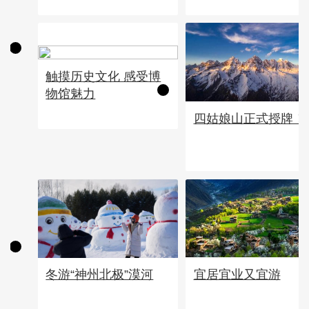
触摸历史文化 感受博
物馆魅力
四姑娘山正式授牌！
宜居宜业又宜游
冬游“神州北极”漠河