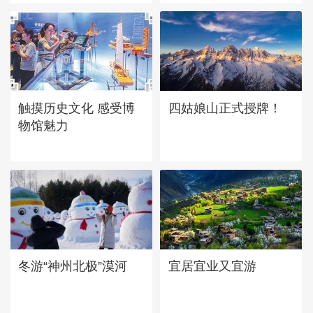
四姑娘山正式授牌！
触摸历史文化 感受博
物馆魅力
宜居宜业又宜游
冬游“神州北极”漠河