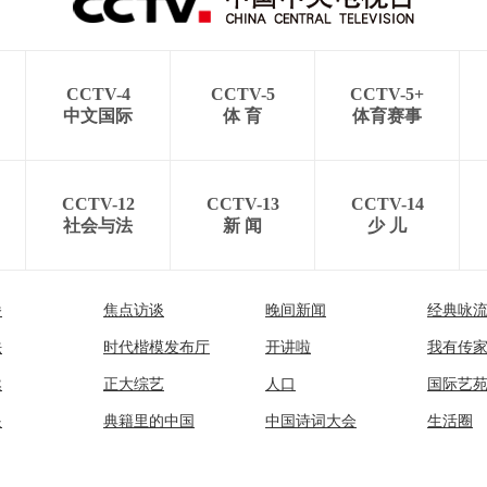
CCTV-4
CCTV-5
CCTV-5+
中文国际
体 育
体育赛事
CCTV-12
CCTV-13
CCTV-14
社会与法
新 闻
少 儿
播
焦点访谈
晚间新闻
经典咏
法
时代楷模发布厅
开讲啦
我有传
然
正大综艺
人口
国际艺
眼
典籍里的中国
中国诗词大会
生活圈