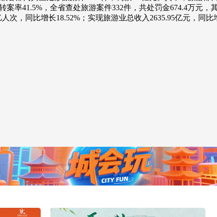
诉转案率41.5%，全省查处旅游案件332件，共处罚金674.4万
央博
非遗
文化
旅游
科普
健康
乐龄
阅读
，同比增长18.52%；实现旅游业总收入2635.95亿元，同比增长
云起
超级工厂
智敬中国
全民健康
颜选攻略
海洋
热播榜
总台企业白名单