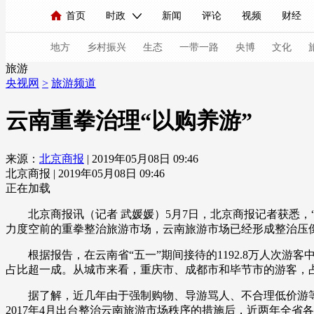
首页
时政
新闻
评论
视频
财经
人民领袖习近平
直播
海外频道
片库
iPanda
栏目大全
联播+
English
中国领导人
节目单
Монгол
听音
央视快评
微视频
习
地方
乡村振兴
生态
一带一路
央博
文化
旅游
央视网
>
旅游频道
总台春晚
网络春晚
共产党员网
秧纪录
云南重拳治理“以购养游”
来源：
北京商报
| 2019年05月08日 09:46
新闻
国内
国际
评论
经济
军事
北京商报 | 2019年05月08日 09:46
人民领袖习近平
联播+
热解读
天天学习
正在加载
北京商报讯（记者 武媛媛）5月7日，北京商报记者获悉，“游
视频
小央视频
小央直播
直播中国
熊猫
力度空前的重拳整治旅游市场，云南旅游市场已经形成整治压倒
现场
前线
比划
快看
蓝海中国
新兵
根据报告，在云南省“五一”期间接待的1192.8万人次游
占比超一成。从城市来看，重庆市、成都市和毕节市的游客，
体育
直播
竞猜
2026年世界杯
2026年
据了解，近几年由于强制购物、导游骂人、不合理低价游等
VIP会员
CCTV奥林匹克频道
生活体育大会
2017年4月出台整治云南旅游市场秩序的措施后，近两年全省各级