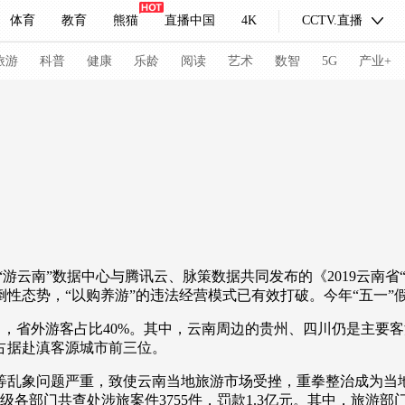
体育
教育
熊猫
直播中国
4K
CCTV.直播
式妙语
主持人
下载央视影音
热解读
天天学习
旅游
科普
健康
乐龄
阅读
艺术
数智
5G
产业+
纪录片网
国家大剧院
大型活动
科技
法治
文娱
人物
公益
图片
习式妙语
央视快评
央视网评
光华锐评
锋面
云南”数据中心与腾讯云、脉策数据共同发布的《2019云南省
频道
VR/AR
4K专区
全景新闻
性态势，“以购养游”的违法经营模式已有效打破。今年“五一”
请入列
人生第一次
人生第二次
客中，省外游客占比40%。其中，云南周边的贵州、四川仍是主
占据赴滇客源城市前三位。
冬奥会
CBA
NBA
中超
国足
国际足球
网球
综
乱象问题严重，致使云南当地旅游市场受挫，重拳整治成为当地
体育江湖
文化体育
冰雪道路
足球道路
各部门共查处涉旅案件3755件，罚款1.3亿元。其中，旅游部门查