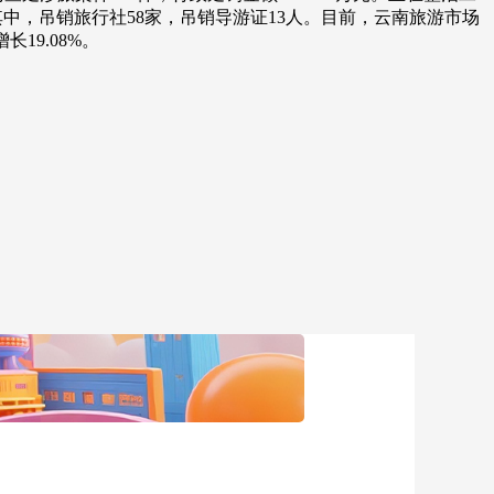
元，其中，吊销旅行社58家，吊销导游证13人。目前，云南旅游市场
艺术
汽车
数智
5G
产业+
19.08%。
时尚
天气
才艺
网展
央央好物