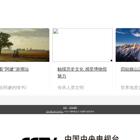
着“阿嬷”游潮汕
触摸历史文化 感受博物馆
四姑娘山
魅力
给阿嬷的情书》
传承人类文明
世界地质
首页
|
全站地图
京ICP备10003349号-1
中央广播电视总台
央视网
版权所有