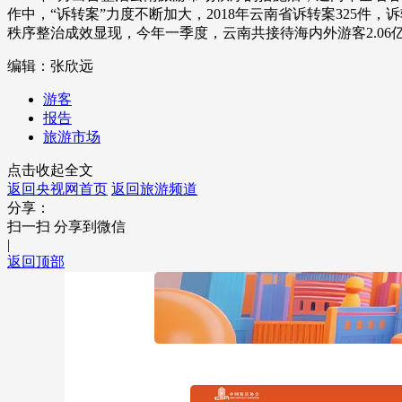
作中，“诉转案”力度不断加大，2018年云南省诉转案325件，
财经
教育
乡村振兴
生态环境
一带一路
秩序整治成效显现，今年一季度，云南共接待海内外游客2.06亿人次
大国智造
大国展会
大国保险
云顶对话
编辑：张欣远
游客
报告
旅游市场
点击收起全文
CCTV.节目官网
直播
节目单
栏目
片库
返回央视网首页
返回旅游频道
分享：
扫一扫 分享到微信
|
返回顶部