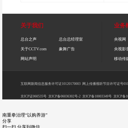
关于我们
业务
总台之声
总台总经理室
央视网
关于CCTV.com
象舞广告
央视影
网站声明
移动传
互联网新闻信息服务许可证10120170003
网上传播视听节目许可证号0102
京ICP证060535号
京ICP备06036302号-2
京ICP备10003349号
京ICP备10
南重拳治理“以购养游”
分享
扫一扫 分享到微信