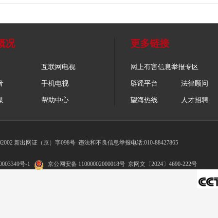
概况
更多链接
互联网电视
网上有害信息举报专区
音
手机电视
辟谣平台
法律顾问
媒
帮助中心
望海热线
人才招聘
002 新出网证（京）字098号
违法和不良信息举报电话:010-88427865
003349号-1
京公网安备 11000002000018号
京网文〔2024〕4690-222号