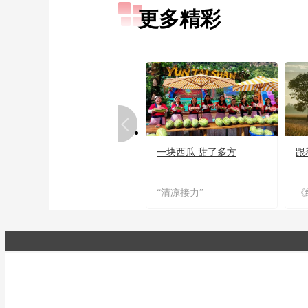
更多精彩
一块西瓜 甜了多方
跟
“清凉接力”
《