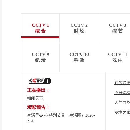
CCTV-1
CCTV-2
CCTV-3
综 合
财 经
综 艺
CCTV-9
CCTV-10
CCTV-11
纪 录
科 教
戏 曲
新闻联
正在播出：
今日说
朝闻天下
人与自
精彩预告：
秘境之
生活早参考-特别节目（生活圈）2026-
214