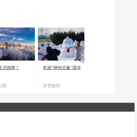
正式授牌！
冬游“神州北极”漠河
宜居宜业又宜游
公园
冰雪旅游
农文旅融合