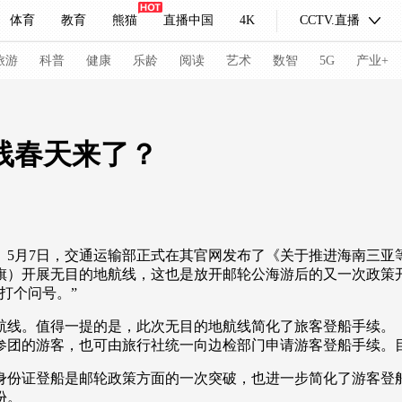
体育
教育
熊猫
直播中国
4K
CCTV.直播
式妙语
主持人
下载央视影音
热解读
天天学习
旅游
科普
健康
乐龄
阅读
艺术
数智
5G
产业+
纪录片网
国家大剧院
大型活动
线春天来了？
科技
法治
文娱
人物
公益
图片
习式妙语
央视快评
央视网评
光华锐评
锋面
月7日，交通运输部正式在其官网发布了《关于推进海南三亚
旗）开展无目的地航线，这也是放开邮轮公海游后的又一次政策
频道
VR/AR
4K专区
全景新闻
打个问号。”
请入列
人生第一次
人生第二次
线。值得一提的是，此次无目的地航线简化了旅客登船手续。《
参团的游客，也可由旅行社统一向边检部门申请游客登船手续。
冬奥会
CBA
NBA
中超
国足
国际足球
网球
综
份证登船是邮轮政策方面的一次突破，也进一步简化了游客登船
体育江湖
文化体育
冰雪道路
足球道路
份。