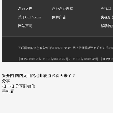
总台之声
总台总经理室
央视网
关于CCTV.com
象舞广告
央视影
网站声明
移动传
互联网新闻信息服务许可证10120170003
网上传播视听节目许可证号0102
京ICP证060535号
京ICP备06036302号-2
京ICP备10003349号
京ICP备10
策开闸 国内无目的地邮轮航线春天来了？
分享
扫一扫 分享到微信
手机看