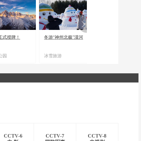
正式授牌！
冬游“神州北极”漠河
宜居宜业又宜游
公园
冰雪旅游
农文旅融合
CCTV-6
CCTV-7
CCTV-8