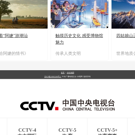
着“阿嬷”游潮汕
触摸历史文化 感受博物馆
四姑娘山
魅力
给阿嬷的情书》
传承人类文明
世界地质
首页
|
全站地图
京ICP备10003349号-1
中央广播电视总台
央视网
版权所有
CCTV-4
CCTV-5
CCTV-5+