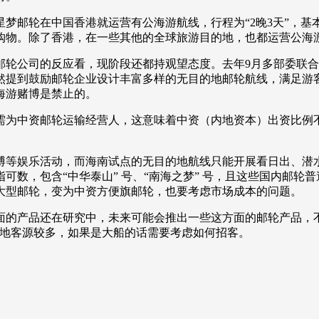
邮轮在中国香港就运营有公海游航线，行程为“2晚3天”，基
央博
非遗
文化
旅游
科普
健康
乐龄
阅读
购物。除了香港，在一些其他的全球旅游目的地，也都运营公海
云起
超级工厂
智敬中国
全民健康
颜选攻略
海洋
公司的反应看，现阶段还都持观望态度。去年9月多部委联合
然提到鼓励邮轮企业设计丰富多样的无目的地邮轮航线，满足游
海游赌博是禁止的。
中资邮轮运输经营人，这意味着中资（内地资本）出资比例不
热播榜
总台企业白名单
等娱乐活动，而海南试点的无目的地航线只能开展看日出、潜水
可数，包含“中华泰山” 号、“南海之梦” 号，且这些国内邮轮
大型邮轮，变为中资方便旗邮轮，也要考虑市场成本的问题。
产品还在研究中，未来可能会推出一些这方面的邮轮产品，不
本地客源较多，如果是大船的话需要考虑如何招客。