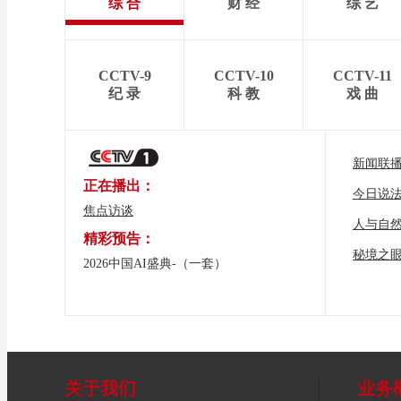
综 合
财 经
综 艺
CCTV-9
CCTV-10
CCTV-11
纪 录
科 教
戏 曲
新闻联
正在播出：
今日说
焦点访谈
人与自
精彩预告：
秘境之
2026中国AI盛典-（一套）
关于我们
业务