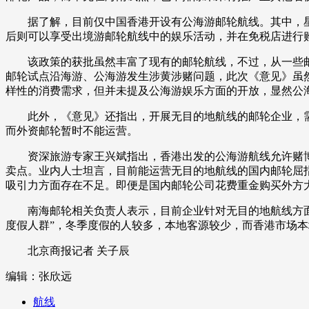
据了解，目前仅中国香港开设有公海游邮轮航线。其中，星梦
财经
教育
乡村振兴
生态环境
一带一路
后则可以享受出境游邮轮航线中的娱乐活动，并在免税店进行
大国智造
大国展会
大国保险
云顶对话
该政策的获批虽然丰富了现有的邮轮航线，不过，从一些邮轮
邮轮试点沿海游、公海游发生涉黄涉赌问题，此次《意见》虽
样性的消费需求，但并未提及公海游娱乐方面的开放，显然公
此外，《意见》还指出，开展无目的地航线的邮轮企业，需为
而外资邮轮暂时不能运营。
CCTV.节目官网
直播
节目单
栏目
片库
资深旅游专家王兴斌指出，香港出发的公海游航线允许赌博
卖点。业内人士坦言，目前能运营无目的地航线的国内邮轮屈指
吸引力方面存在不足。即便是国内邮轮公司花费重金购买外方
南海邮轮相关负责人表示，目前企业针对无目的地航线方面的
度假人群”，冬季度假的人较多，本地客源较少，而香港市场
北京商报记者 关子辰
编辑：张欣远
航线