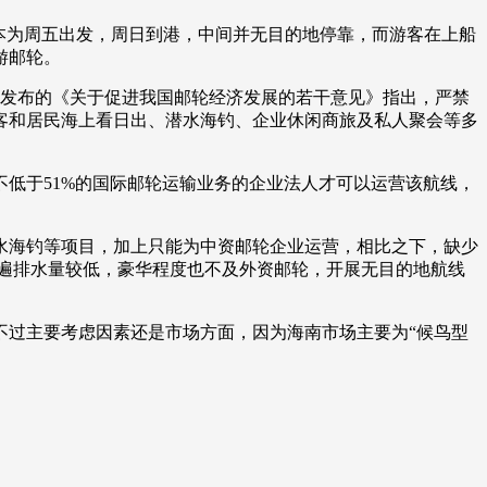
本为周五出发，周日到港，中间并无目的地停靠，而游客在上船
艺术
汽车
数智
5G
产业+
游邮轮。
时尚
天气
才艺
网展
央央好物
发布的《关于促进我国邮轮经济发展的若干意见》指出，严禁
客和居民海上看日出、潜水海钓、企业休闲商旅及私人聚会等多
低于51%的国际邮轮运输业务的企业法人才可以运营该航线，
海钓等项目，加上只能为中资邮轮企业运营，相比之下，缺少
普遍排水量较低，豪华程度也不及外资邮轮，开展无目的地航线
过主要考虑因素还是市场方面，因为海南市场主要为“候鸟型