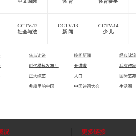
中文国际
体 育
体育赛事
CCTV-12
CCTV-13
CCTV-14
社会与法
新 闻
少 儿
播
焦点访谈
晚间新闻
经典咏
法
时代楷模发布厅
开讲啦
我有传
然
正大综艺
人口
国际艺
眼
典籍里的中国
中国诗词大会
生活圈
概况
更多链接