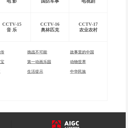
电 影
国防军事
电视剧
CCTV-15
CCTV-16
CCTV-17
音 乐
奥林匹克
农业农村
流传
挑战不可能
故事里的中国
家宝
第一动画乐园
动物世界
苑
生活提示
中华民族