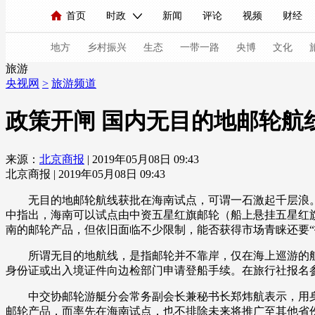
首页
时政
新闻
评论
视频
财经
人民领袖习近平
直播
海外频道
片库
iPanda
栏目大全
联播+
English
中国领导人
节目单
Монгол
听音
央视快评
微视频
习
地方
乡村振兴
生态
一带一路
央博
文化
旅游
央视网
>
旅游频道
总台春晚
网络春晚
共产党员网
秧纪录
政策开闸 国内无目的地邮轮航
来源：
北京商报
| 2019年05月08日 09:43
新闻
国内
国际
评论
经济
军事
北京商报 | 2019年05月08日 09:43
人民领袖习近平
联播+
热解读
天天学习
无目的地邮轮航线获批在海南试点，可谓一石激起千层浪。5
中指出，海南可以试点由中资五星红旗邮轮（船上悬挂五星红
视频
小央视频
小央直播
直播中国
熊猫
南的邮轮产品，但依旧面临不少限制，能否获得市场青睐还要“
现场
前线
比划
快看
蓝海中国
新兵
所谓无目的地航线，是指邮轮并不靠岸，仅在海上巡游的航
身份证或出入境证件向边检部门申请登船手续。在旅行社报名
体育
直播
竞猜
2026年世界杯
2026年
中交协邮轮游艇分会常务副会长兼秘书长郑炜航表示，用身
VIP会员
CCTV奥林匹克频道
生活体育大会
邮轮产品，而率先在海南试点，也不排除未来将推广至其他省