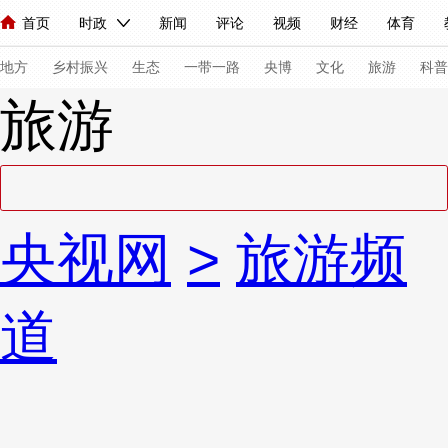
首页
时政
新闻
评论
视频
财经
体育
人民领袖习近平
直播
海外频道
片库
iPanda
栏目大全
联播+
English
中国领导人
节目单
Монгол
听音
央视快评
微视频
习式妙语
主持人
下
地方
乡村振兴
生态
一带一路
央博
文化
旅游
科普
旅游
总台春晚
网络春晚
共产党员网
秧纪录
纪录片网
新闻
国内
国际
评论
经济
军事
科技
法
央视网
>
旅游频
人民领袖习近平
联播+
热解读
天天学习
习式妙语
视频
小央视频
小央直播
直播中国
熊猫频道
V
道
现场
前线
比划
快看
蓝海中国
新兵请入列
体育
直播
竞猜
2026年世界杯
2026年冬奥会
VIP会员
CCTV奥林匹克频道
生活体育大会
体育江湖