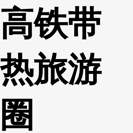
高铁带
财经
教育
乡村振兴
生态环境
一带一路
央博
大国智造
大国展会
大国保险
云顶对话
云起
超
热旅游
CCTV.节目官网
直播
节目单
栏目
片库
热播榜
圈