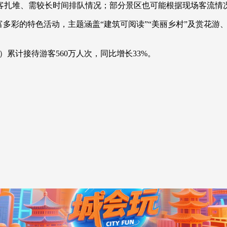
扎堆、需较长时间排队情况；部分景区也可能根据现场客流情
央博
非遗
文化
旅游
科普
健康
乐龄
阅读
彩的特色活动，主题涵盖“建筑可阅读”“美丽乡村”及赏花游
云起
超级工厂
智敬中国
全民健康
颜选攻略
海洋
累计接待游客560万人次，同比增长33%。
收视榜
总台企业白名单