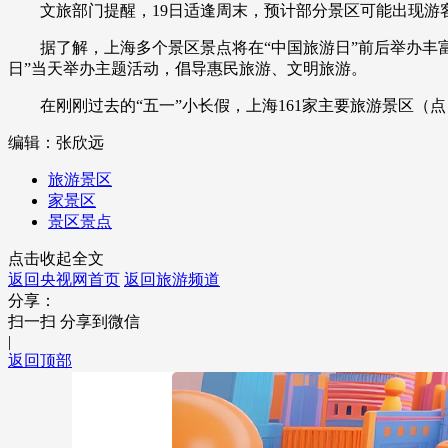
文旅部门提醒，19日适逢周末，预计部分景区可能出现游客
财经
教育
乡村振兴
生态环境
一带一路
据了解，上海多个景区景点将在“中国旅游日”前后举办丰富多
大国智造
大国展会
大国保险
云顶对话
日”当天举办主题活动，倡导惠民旅游、文明旅游。
在刚刚过去的“五一”小长假，上海161家主要旅游景区（点）
编辑：张欣远
旅游景区
CCTV.节目官网
直播
节目单
栏目
片库
家景区
景区景点
点击收起全文
返回央视网首页
返回旅游频道
分享：
扫一扫 分享到微信
|
返回顶部