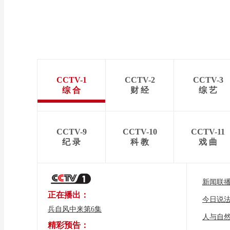
CCTV-1
CCTV-2
CCTV-3
综 合
财 经
综 艺
CCTV-9
CCTV-10
CCTV-11
纪 录
科 教
戏 曲
新闻联
正在播出：
今日说
兵自风中来第6集
人与自
精彩预告：