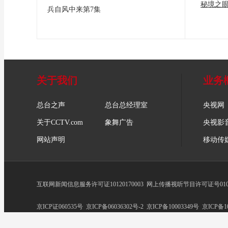
秘境之
兵自风中来第7集
关于我们
业务
总台之声
总台总经理室
央视网
关于CCTV.com
象舞广告
央视影
网站声明
移动传
互联网新闻信息服务许可证10120170003
网上传播视听节目许可证号0102
京ICP证060535号
京ICP备06036302号-2
京ICP备10003349号
京ICP备10