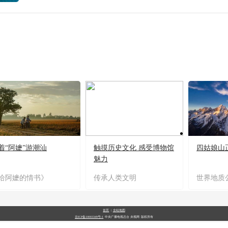
着“阿嬷”游潮汕
触摸历史文化 感受博物馆
四姑娘山
魅力
给阿嬷的情书》
传承人类文明
世界地质
首页
|
全站地图
京ICP备10003349号-1
中央广播电视总台
央视网
版权所有