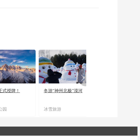
正式授牌！
冬游“神州北极”漠河
宜居宜业又宜游
公园
冰雪旅游
农文旅融合