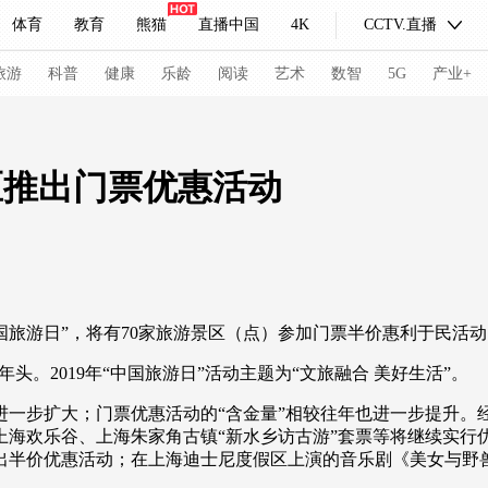
体育
教育
熊猫
直播中国
4K
CCTV.直播
式妙语
主持人
下载央视影音
热解读
天天学习
旅游
科普
健康
乐龄
阅读
艺术
数智
5G
产业+
纪录片网
国家大剧院
大型活动
景区推出门票优惠活动
科技
法治
文娱
人物
公益
图片
习式妙语
央视快评
央视网评
光华锐评
锋面
国旅游日”，将有70家旅游景区（点）参加门票半价惠利于民活
频道
VR/AR
4K专区
全景新闻
头。2019年“中国旅游日”活动主题为“文旅融合 美好生活”。
请入列
人生第一次
人生第二次
步扩大；门票优惠活动的“含金量”相较往年也进一步提升。
冬奥会
CBA
NBA
中超
国足
国际足球
网球
综
上海欢乐谷、上海朱家角古镇“新水乡访古游”套票等将继续实行
日推出半价优惠活动；在上海迪士尼度假区上演的音乐剧《美女与
体育江湖
文化体育
冰雪道路
足球道路