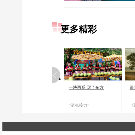
更多精彩
一块西瓜 甜了多方
跟
“清凉接力”
《