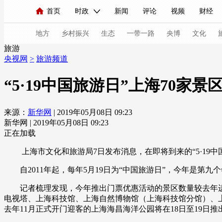
首页
时政
新闻
评论
视频
财经
人民领袖习近平
直播
海外频道
片库
iPanda
栏目大全
联播+
English
中国领导人
节目单
Монгол
听音
央视快评
微视频
习
地方
乡村振兴
生态
一带一路
央博
文化
旅游
央视网
>
旅游频道
总台春晚
网络春晚
共产党员网
秧纪录
“5·19中国旅游日”上海70家
来源：
新华网
| 2019年05月08日 09:23
新闻
国内
国际
评论
经济
军事
新华网 | 2019年05月08日 09:23
人民领袖习近平
联播+
热解读
天天学习
正在加载
上海市文化和旅游局7日发布消息，在即将到来的“5·19中
视频
小央视频
小央直播
直播中国
熊猫
自2011年起，每年5月19日为“中国旅游日”，今年是第九个年
现场
前线
比划
快看
蓝海中国
新兵
记者梳理发现，今年推出门票优惠活动的景区数量较去年进一
体育
直播
竞猜
2026年世界杯
2026年
电视塔、上海科技馆、上海自然博物馆（上海科技馆分馆）、
去年11月正式开门迎客的上海海昌海洋公园将在18日至19
VIP会员
CCTV奥林匹克频道
生活体育大会