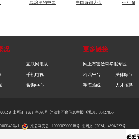
眼
典籍里的中国
中国诗词大会
生活圈
概况
更多链接
互联网电视
网上有害信息举报专区
音
手机电视
辟谣平台
法律顾问
媒
帮助中心
望海热线
人才招聘
002 新出网证（京）字098号
违法和不良信息举报电话:010-88427865
003349号-1
京公网安备 11000002000018号
京网文〔2024〕4690-222号