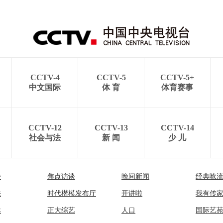
CCTV-4
CCTV-5
CCTV-5+
中文国际
体 育
体育赛事
CCTV-12
CCTV-13
CCTV-14
社会与法
新 闻
少 儿
播
焦点访谈
晚间新闻
经典咏
法
时代楷模发布厅
开讲啦
我有传
然
正大综艺
人口
国际艺