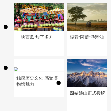
一块西瓜 甜了多方
跟着“阿嬷”游潮汕
触摸历史文化 感受博
物馆魅力
四姑娘山正式授牌！