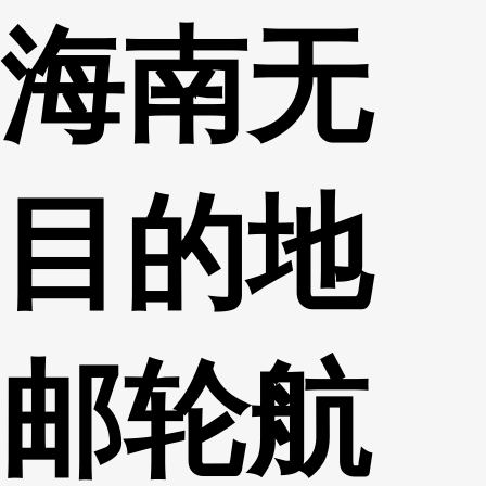
海南无
财经
教育
乡村振兴
生态环境
一带一路
央博
大国智造
大国展会
大国保险
云顶对话
云起
超
目的地
CCTV.节目官网
直播
节目单
栏目
片库
热播榜
邮轮航