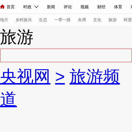
首页
时政
新闻
评论
视频
财经
体育
人民领袖习近平
直播
海外频道
片库
iPanda
栏目大全
联播+
English
中国领导人
节目单
Монгол
听音
央视快评
微视频
习式妙语
主持人
下
地方
乡村振兴
生态
一带一路
央博
文化
旅游
科普
旅游
总台春晚
网络春晚
共产党员网
秧纪录
纪录片网
新闻
国内
国际
评论
经济
军事
科技
法
央视网
>
旅游频
人民领袖习近平
联播+
热解读
天天学习
习式妙语
视频
小央视频
小央直播
直播中国
熊猫频道
V
道
现场
前线
比划
快看
蓝海中国
新兵请入列
体育
直播
竞猜
2026年世界杯
2026年冬奥会
VIP会员
CCTV奥林匹克频道
生活体育大会
体育江湖