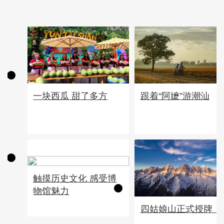
一块西瓜 甜了多方
跟着“阿嬷”游潮汕
触摸历史文化 感受博
物馆魅力
四姑娘山正式授牌！