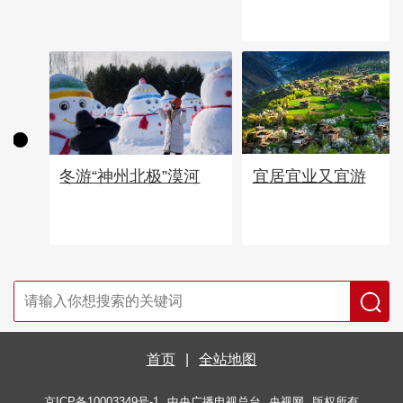
宜居宜业又宜游
冬游“神州北极”漠河
首页
|
全站地图
京ICP备10003349号-1
中央广播电视总台
央视网
版权所有