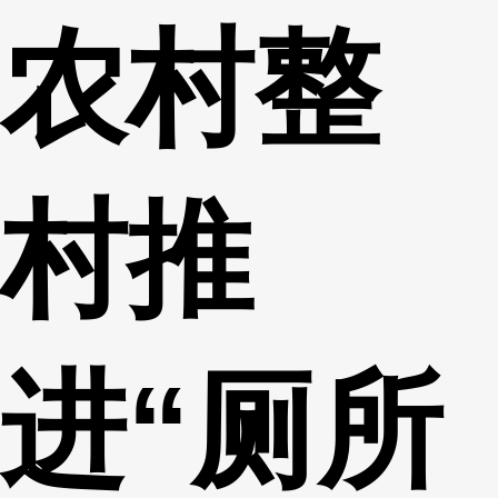
农村整
财经
教育
乡村振兴
生态环境
一带一路
央博
大国智造
大国展会
大国保险
云顶对话
云起
超
村推
CCTV.节目官网
直播
节目单
栏目
片库
热播榜
进“厕所