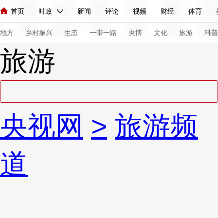
首页
时政
新闻
评论
视频
财经
体育
人民领袖习近平
直播
海外频道
片库
iPanda
栏目大全
联播+
English
中国领导人
节目单
Монгол
听音
央视快评
微视频
习式妙语
主持人
下
地方
乡村振兴
生态
一带一路
央博
文化
旅游
科普
旅游
总台春晚
网络春晚
共产党员网
秧纪录
纪录片网
新闻
国内
国际
评论
经济
军事
科技
法
央视网
>
旅游频
人民领袖习近平
联播+
热解读
天天学习
习式妙语
视频
小央视频
小央直播
直播中国
熊猫频道
V
道
现场
前线
比划
快看
蓝海中国
新兵请入列
体育
直播
竞猜
2026年世界杯
2026年冬奥会
VIP会员
CCTV奥林匹克频道
生活体育大会
体育江湖