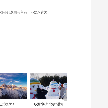
了都市的灰白与单调，不妨来青海！
正式授牌！
冬游“神州北极”漠河
宜居宜业又宜游