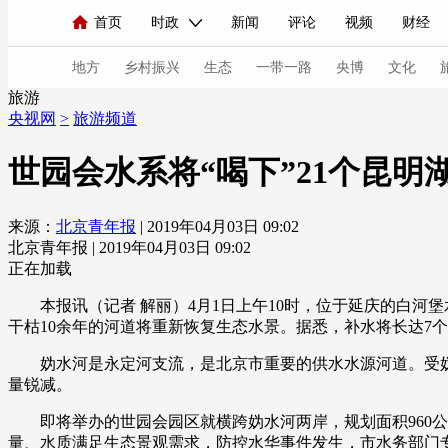
首页
时政
新闻
评论
视频
财经
人民领袖习近平
直播
海外频道
片库
iPanda
栏目大全
联播+
English
中国领导人
节目单
Монгол
听音
央视快评
微视频
习
地方
乡村振兴
生态
一带一路
央博
文化
旅游
央视网
>
旅游频道
总台春晚
网络春晚
共产党员网
秧纪录
世园会水系将“喝下”21个昆明
来源：
北京青年报
| 2019年04月03日 09:02
新闻
国内
国际
评论
经济
军事
北京青年报 | 2019年04月03日 09:02
人民领袖习近平
联播+
热解读
天天学习
正在加载
本报讯（记者 解丽）4月1日上午10时，位于延庆的白河堡
视频
小央视频
小央直播
直播中国
熊猫
干枯10余年的河道将重新恢复生态水景。据悉，补水将长达7个
现场
前线
比划
快看
蓝海中国
新兵
妫水河是永定河支流，是北京市重要的供水水源河道。受妫
量锐减。
体育
直播
竞猜
2026年世界杯
2026年
即将举办的世园会园区就横跨妫水河两岸，规划面积960公
VIP会员
CCTV奥林匹克频道
生活体育大会
量、水质满足生态景观需求，防控水华事件发生，市水务部门专