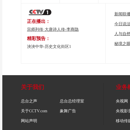
新闻联
正在播出：
今日说
宗师列传·大唐诗人传-李商隐
人与自
精彩预告：
秘境之
泱泱中华-历史文化街区1
关于我们
业务
总台之声
总台总经理室
央视网
关于CCTV.com
象舞广告
央视影
网站声明
移动传