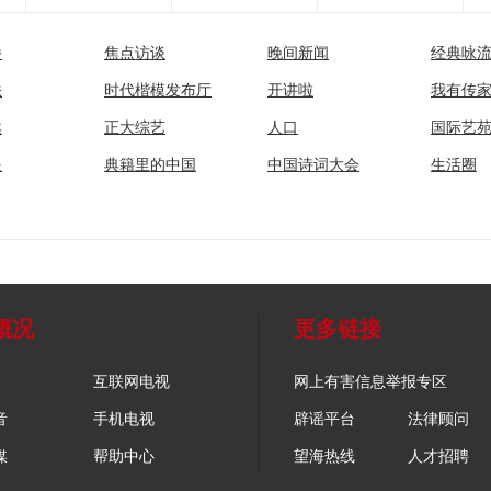
播
焦点访谈
晚间新闻
经典咏
法
时代楷模发布厅
开讲啦
我有传
然
正大综艺
人口
国际艺
眼
典籍里的中国
中国诗词大会
生活圈
概况
更多链接
互联网电视
网上有害信息举报专区
音
手机电视
辟谣平台
法律顾问
媒
帮助中心
望海热线
人才招聘