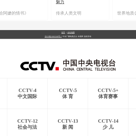
魅力
给阿嬷的情书》
传承人类文明
世界地质
首页
|
全站地图
京ICP备10003349号-1
中央广播电视总台
央视网
版权所有
CCTV-4
CCTV-5
CCTV-5+
中文国际
体 育
体育赛事
CCTV-12
CCTV-13
CCTV-14
社会与法
新 闻
少 儿