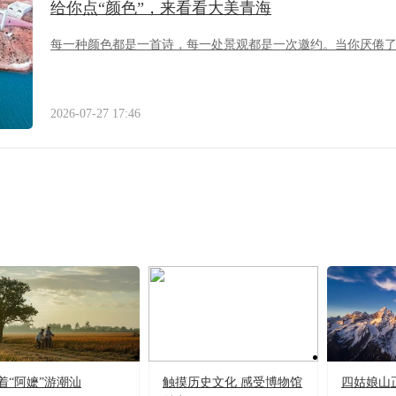
给你点“颜色”，来看看大美青海
每一种颜色都是一首诗，每一处景观都是一次邀约。当你厌倦
2026-07-27 17:46
着“阿嬷”游潮汕
触摸历史文化 感受博物馆
四姑娘山