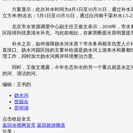
方案显示，此次补水时间为4月1日至10月31日，通过补水渠
财经
教育
乡村振兴
生态环境
一带一路
立方米/秒左右；5月1日至10月31日，通过白河南干渠补水1.5-
大国智造
大国展会
大国保险
云顶对话
北京市水资源调度中心副主任王俊文表示，2018年，市水务
区段得到优质清水补充。与此前相比，谷家营断面水质明显提
补水之后，如何保障妫水河水质？市水务局相关负责人介绍，
直排口。妫水河园区段的主要补给源是妫水河上游来水和夏都
理工作，同时加大妫水河两岸环境整治力度。
CCTV.节目官网
直播
节目单
栏目
片库
同时，王俊文透露，今年生态补水的另一个重点就是永定河。官
的河、清洁的河。
编辑：王书韵
妫水河
世园会
昆明湖
点击收起全文
返回央视网首页
返回旅游频道
分享：