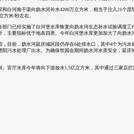
和白河南干渠向妫水河补水4200万立方米，相当于注入21个昆明
央博
非遗
文化
旅游
科普
健康
乐龄
阅读
2立方米/秒左右。
云起
超级工厂
智敬中国
全民健康
颜选攻略
海洋
部门已经实施了白河堡水库恢复向妫水河生态补水试验调度工作，
升，主要指标优于地表四类。今年白河堡水库更加加大了向妫水
目前，妫水河延庆城区段仍存在6处排水口，其中4个为污水
缙阳污水处理厂出水。为确保世园会期间妫水河水质安全，延庆
热播榜
总台企业白名单
厅水库今年将向下游放水1.5亿立方米，其中通过三家店拦河