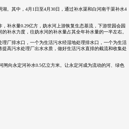
湖。其中，4月1日至4月30日，通过补水渠和白河南干渠补水4
艺术
汽车
数智
5G
产业+
时尚
天气
才艺
网展
央央好物
补水量0.29亿方，妫水河上游恢复生态基流，下游世园会园
河的补水力度，往妫水河的补水量占其全年补水量的一半左右。
处理厂排水口，一个为生活污水经湿地处理排水口，一个为生活
将提高污水处理厂出水水质，做好生活污水直排的截流和收集处
闸向永定河补水0.5亿立方米。让永定河成为流动的河、绿色