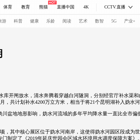
体育
教育
熊猫
直播中国
4K
CCTV.直播
式妙语
主持人
下载央视影音
热解读
天天学习
旅游
科普
健康
乐龄
阅读
艺术
数智
5G
产业+
纪录片网
国家大剧院
大型活动
湖
科技
法治
文娱
人物
公益
图片
习式妙语
央视快评
央视网评
光华锐评
锋面
水库开闸放水，清水奔腾着穿越白河隧洞，分别经官厅补水渠和白
频道
VR/AR
4K专区
全景新闻
月，共计划补水4200万立方米，相当于将21个昆明湖补入妫
请入列
人生第一次
人生第二次
川盆地地形影响，妫水河流域的多年平均降水量一直比全市偏低
冬奥会
CBA
NBA
中超
国足
国际足球
网球
综
顷，其中核心展区位于妫水河南岸，这使得妫水河园区段成为世
体育江湖
文化体育
冰雪道路
足球道路
门制定了《2019年延庆世园会区域水环境用水调度保障方案》