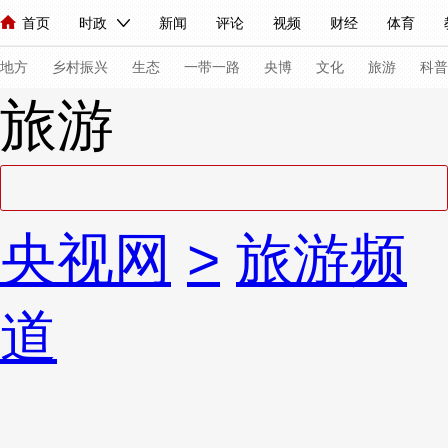
首页
时政
新闻
评论
视频
财经
体育
人民领袖习近平
直播
海外频道
片库
iPanda
栏目大全
联播+
English
中国领导人
节目单
Монгол
听音
央视快评
微视频
习式妙语
主持人
下
地方
乡村振兴
生态
一带一路
央博
文化
旅游
科普
旅游
总台春晚
网络春晚
共产党员网
秧纪录
纪录片网
新闻
国内
国际
评论
经济
军事
科技
法
央视网
>
旅游频
人民领袖习近平
联播+
热解读
天天学习
习式妙语
视频
小央视频
小央直播
直播中国
熊猫频道
V
道
现场
前线
比划
快看
蓝海中国
新兵请入列
体育
直播
竞猜
2026年世界杯
2026年冬奥会
VIP会员
CCTV奥林匹克频道
生活体育大会
体育江湖