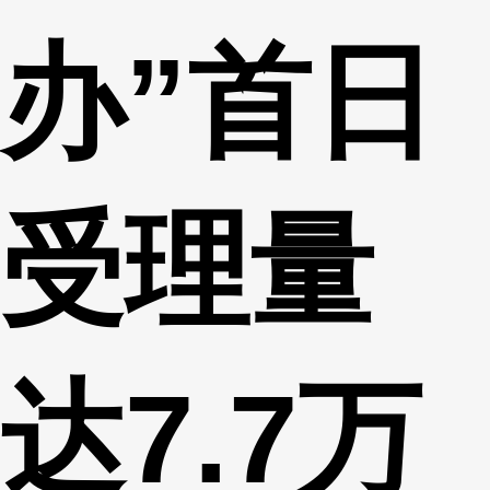
办”首日
受理量
达7.7万