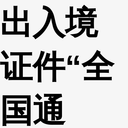
出入境
财经
教育
乡村振兴
生态环境
一带一路
央博
大国智造
大国展会
大国保险
云顶对话
云起
超
证件“全
CCTV.节目官网
直播
节目单
栏目
片库
热播榜
国通