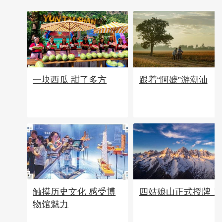
一块西瓜 甜了多方
跟着“阿嬷”游潮汕
四姑娘山正式授牌！
触摸历史文化 感受博
物馆魅力