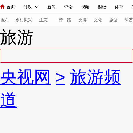
首页
时政
新闻
评论
视频
财经
体育
人民领袖习近平
直播
海外频道
片库
iPanda
栏目大全
联播+
English
中国领导人
节目单
Монгол
听音
央视快评
微视频
习式妙语
主持人
下
地方
乡村振兴
生态
一带一路
央博
文化
旅游
科普
旅游
总台春晚
网络春晚
共产党员网
秧纪录
纪录片网
新闻
国内
国际
评论
经济
军事
科技
法
央视网
>
旅游频
人民领袖习近平
联播+
热解读
天天学习
习式妙语
视频
小央视频
小央直播
直播中国
熊猫频道
V
道
现场
前线
比划
快看
蓝海中国
新兵请入列
体育
直播
竞猜
2026年世界杯
2026年冬奥会
VIP会员
CCTV奥林匹克频道
生活体育大会
体育江湖