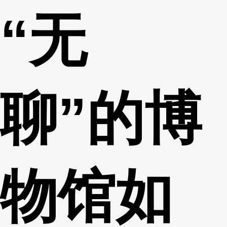
“无
财经
教育
乡村振兴
生态环境
一带一路
央博
大国智造
大国展会
大国保险
云顶对话
云起
超
聊”的博
CCTV.节目官网
直播
节目单
栏目
片库
热播榜
物馆如