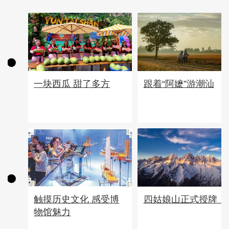
一块西瓜 甜了多方
跟着“阿嬷”游潮汕
四姑娘山正式授牌！
触摸历史文化 感受博
物馆魅力