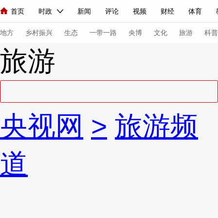
首页
时政
新闻
评论
视频
财经
体育
人民领袖习近平
直播
海外频道
片库
iPanda
栏目大全
联播+
English
中国领导人
节目单
Монгол
听音
央视快评
微视频
习式妙语
主持人
下
地方
乡村振兴
生态
一带一路
央博
文化
旅游
科普
旅游
总台春晚
网络春晚
共产党员网
秧纪录
纪录片网
新闻
国内
国际
评论
经济
军事
科技
法
央视网
>
旅游频
人民领袖习近平
联播+
热解读
天天学习
习式妙语
视频
小央视频
小央直播
直播中国
熊猫频道
V
道
现场
前线
比划
快看
蓝海中国
新兵请入列
体育
直播
竞猜
2026年世界杯
2026年冬奥会
VIP会员
CCTV奥林匹克频道
生活体育大会
体育江湖