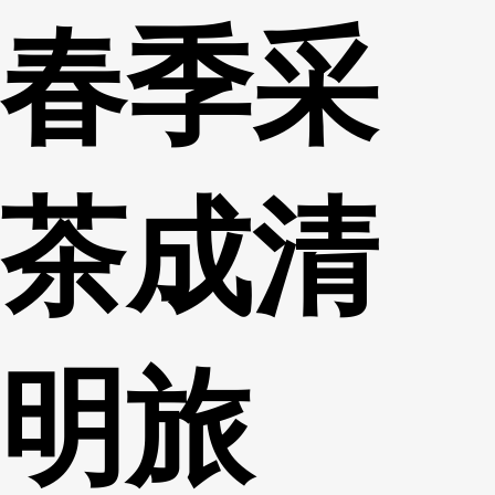
春季采
财经
教育
乡村振兴
生态环境
一带一路
央博
大国智造
大国展会
大国保险
云顶对话
云起
超
茶成清
CCTV.节目官网
直播
节目单
栏目
片库
收视榜
明旅