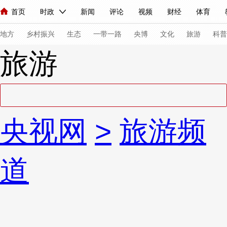
首页
时政
新闻
评论
视频
财经
体育
人民领袖习近平
直播
海外频道
片库
iPanda
栏目大全
联播+
English
中国领导人
节目单
Монгол
听音
央视快评
微视频
习式妙语
主持人
下
地方
乡村振兴
生态
一带一路
央博
文化
旅游
科普
旅游
总台春晚
网络春晚
共产党员网
秧纪录
纪录片网
新闻
国内
国际
评论
经济
军事
科技
法
央视网
>
旅游频
人民领袖习近平
联播+
热解读
天天学习
习式妙语
视频
小央视频
小央直播
直播中国
熊猫频道
V
道
现场
前线
比划
快看
蓝海中国
新兵请入列
体育
直播
竞猜
2026年世界杯
2026年冬奥会
VIP会员
CCTV奥林匹克频道
生活体育大会
体育江湖