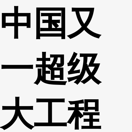
中国又
财经
教育
乡村振兴
生态环境
一带一路
央博
大国智造
大国展会
大国保险
云顶对话
云起
超
一超级
CCTV.节目官网
直播
节目单
栏目
片库
热播榜
大工程