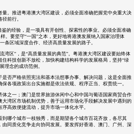
量。推进粤港澳大湾区建设，必须全面准确把握党中央重大决
路径前行。
借鉴的经验，是一项具有开创性、探索性的事业。必须全面准确
走样。要坚守“一国”之本，更好地将港澳发展纳入国家治理体
走出一条区域深度合作、经济高质量发展的路子。
湾区”，是“高质量发展的典范”。粤港澳大湾区建设要始终体
扭住科技创新不放松，加快构建结构科学的发展格局，坚持“绿
发展理念的成功范例。
是否严格依照宪法和基本法想事办事、解决问题，这是全面推
确保各项政策出台实施都是依法依规、程序正当、权责统一。
体之一；澳门是世界旅游休闲中心和中国与葡语国家商贸合作
澳大湾区市场机制优势，善于运用市场化手段解决发展中遇到的
有序高效便捷流动，提升市场一体化水平。
看到哪个城市一枝独秀，而是期望各个城市百花齐放，各尽其
，由同质化竞争走向协同发展。要发挥好香港、澳门、广州、深