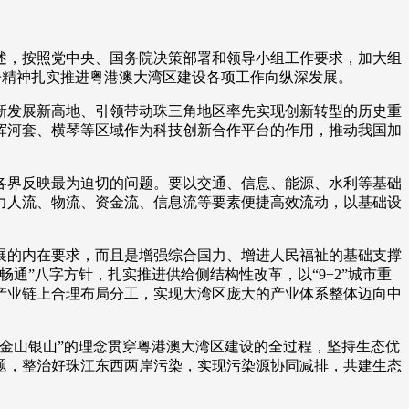
，按照党中央、国务院决策部署和领导小组工作要求，加大组
钉子精神扎实推进粤港澳大湾区建设各项工作向纵深发展。
发展新高地、引领带动珠三角地区率先实现创新转型的历史重
挥河套、横琴等区域作为科技创新合作平台的作用，推动我国加
界反映最为迫切的问题。要以交通、信息、能源、水利等基础
力人流、物流、资金流、信息流等要素便捷高效流动，以基础设
的内在要求，而且是增强综合国力、增进人民福祉的基础支撑
通”八字方针，扎实推进供给侧结构性改革，以“9+2”城市重
产业链上合理布局分工，实现大湾区庞大的产业体系整体迈向中
金山银山”的理念贯穿粤港澳大湾区建设的全过程，坚持生态优
题，整治好珠江东西两岸污染，实现污染源协同减排，共建生态