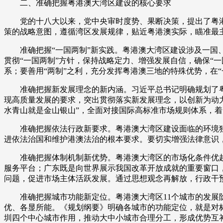
二、准确把握粤港澳大湾区建设的核心要求
党的十八大以来，党中央审时度势、果断决策，提出了粤港
策的战略意图，遵循湾区发展规律，贴近粤港澳实际，瞄准最
准确把握“一国两制”新实践。粤港澳大湾区建设涉及一国、
贯彻“一国两制”方针，保持战略定力、增强发展自信，确保“一
系；要善用“两制”之利，充分发挥粤港澳三地的特殊优势，在“
准确把握新发展理念的新内涵。习近平总书记明确规划了粤港
现高质量发展的要求，突出贯彻落实新发展理念，以创新为动
水青山就是金山银山”，全面对接国际高标准市场规则体系，
准确把握依法行政新要求。粤港澳大湾区建设面临的环境独
进依法治国和维护港澳法治的根本要求。要切实增强法律意识
准确把握体制机制新优势。粤港澳大湾区的市场化条件优越
服务平台；广东既是向世界展示我国改革开放成就的重要窗口
问题，促进市场主体活跃发展。通过思想观念再解放，行政干
准确把握城市功能新定位。粤港澳大湾区11个城市的发展阶
优、各显所能。《规划纲要》明确各城市的功能定位，就是对
圳四个中心城市作用，推动大中小城市合理分工，形成优势互