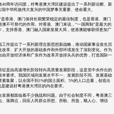
40周年访问团，对粤港澳大湾区建设提出了一系列新论断、新
艺术
汽车
数智
5G
产业+
实现中华民族伟大复兴的中国梦事关重要、使命重大。
时尚
天气
才艺
网展
央央好物
”是香港、澳门保持长期繁荣稳定的最佳制度，也是香港、澳门
澳不可替代的作用。对香港、澳门来说，“一国两制”是最大的
作，支持香港、澳门融入国家发展大局，使港澳能够获得更加广
工作提出了一系列新理念新思想新战略，推动国家事业发生历
化改革、扩大开放的基础条件和外部环境发生了深刻变化。作为
自由开放经济体和广东作为改革开放排头兵的优势，打造国际一
征是由高速增长阶段转向高质量发展阶段，这是党中央作出的
根本要求。我国区域间发展水平不一、发展阶段不同、发展基础
素集聚，以全国不到1%的国土面积、5%的人口总量，创造出
也是建设好粤港澳大湾区的内在要求。
发展都面临着不少挑战和问题。由于社会制度不同，粤港澳三
点、落脚点，回应人民群众所想、所盼、所急，顺人心、增信