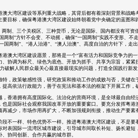
澳大湾区建设等系列重大战略，其背后都有着深刻背景和战略考
主要目标，确保粤港澳大湾区建设始终朝着党中央确定的蓝图和
两制、三个关税区、三种货币，无论是国际、国内都没有可资
国两制”方针不会变、不动摇，确保“一国两制”实践不变形、不
一国两制”、“港人治港”、“澳人治澳”、高度自治的方针下，
澳大湾区建设愿景，那将是一个“富有活力和国际竞争力的一流
力、协调为标尺、绿色为底色、开放为抓手、共享为宗旨，紧紧
着力破解人民群众最关心最直接最现实的问题，打造全国践行新
特，政策敏感性强，研究政策和推动工作的成败与否，关键在于
，提高依法行政能力，善于在宪法和基本法的框架下开展工作，
，香港拥有高度国际化、法治化的营商环境，是全球最自由经济
，也是国际社会观察我国改革开放的重要窗口。要充分发挥粤港
预再减少，市场作用再扩大，不断加强规则衔接，推动生产要素
段不一样、特色优势不一样。推进粤港澳大湾区建设，不是要
标对表国际一流湾区城市建设，引导城市间取长补短、扬长避短
补、协同创新、合作共赢的城市群。