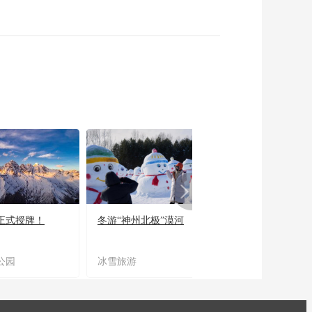
正式授牌！
冬游“神州北极”漠河
宜居宜业又宜游
公园
冰雪旅游
农文旅融合