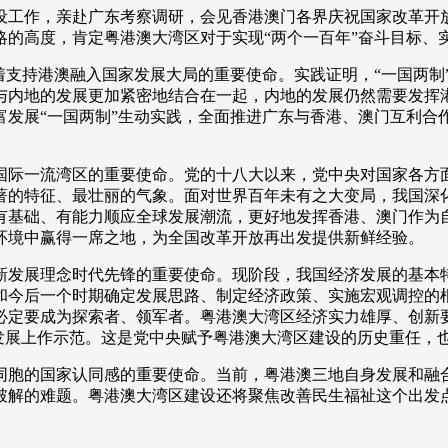
作，亲赴广东考察调研，会见香港澳门各界庆祝国家改革开放
央博
非遗
文化
旅游
科普
健康
乐龄
阅读
略的高度，肯定粤港澳大湾区对于实现“两个一百年”奋斗目标、
云起
超级工厂
智敬中国
全民健康
颜选攻略
海洋
支持港澳融入国家发展大局的重要使命。实践证明，“一国两制
与内地的发展更加紧密地结合在一起，内地的发展仍然需要发挥港
富发展“一国两制”生动实践，全面推进广东与香港、澳门互利合
际一流湾区的重要使命。党的十八大以来，党中央对国家各方面
著的特征、最壮丽的气象。面对世界百年未有之大变局，我国深
收视榜
总台企业白名单
有基础、有能力顺应全球发展潮流，更好地发挥香港、澳门作为
环境中赢得一席之地，为全国改革开放再出发提供新鲜经验。
发展理念时代先锋的重要使命。现阶段，我国经济发展的基本特
和今后一个时期确定发展思路、制定经济政策、实施宏观调控的
必定要成为探索者、领军者。粤港澳大湾区经济实力雄厚、创新要
量发展上作示范。这是党中央赋予粤港澳大湾区建设的历史重任，
胞的国家认同感的重要使命。当前，粤港澳三地自身发展和融合
破解的难题。粤港澳大湾区建设还将聚焦改善民生福祉这个出发