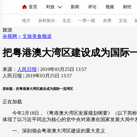
首页
时政
新闻
评论
视频
财经
人民领袖习近平
直播
海外频道
片库
iPanda
栏目大全
联播+
English
中国领导人
节目单
Монгол
听音
央视快评
微视频
习
地方
乡村振兴
生态
一带一路
央博
文化
旅游
央视网
>
文旅美食频道
总台春晚
网络春晚
共产党员网
秧纪录
把粤港澳大湾区建设成为国际
来源：
人民日报
| 2019年03月25日 13:57
新闻
国内
国际
评论
经济
军事
人民日报 | 2019年03月25日 13:57
人民领袖习近平
联播+
热解读
天天学习
原标题：把粤港澳大湾区建设成为国际一流湾区
视频
小央视频
小央直播
直播中国
熊猫
正在加载
现场
前线
比划
快看
蓝海中国
新兵
今年2月18日，《粤港澳大湾区发展规划纲要》（以下简称
体现了以习近平同志为核心的党中央对港澳在国家发展大局中
体育
直播
竞猜
2026年世界杯
2026年
一、深刻领会粤港澳大湾区建设的重大意义
VIP会员
CCTV奥林匹克频道
生活体育大会