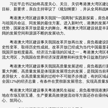
习近平总书记始终高度关心、关注、关切粤港澳大湾区建设工
财经
教育
乡村振兴
生态环境
一带一路
目标、新要求，亲自主持审议了《规划纲要》，并从全局和战
大国智造
大国展会
大国保险
云顶对话
粤港澳大湾区建设事关我国“一国两制”实践新探索，肩负着
与祖国共命运、同发展的最佳方案。进入新时代，港澳的发展
优势，国家改革开放是最大的舞台。粤港澳大湾区建设就是丰
阔的发展空间和源源不断的发展动力。
粤港澳大湾区建设事关我国改革开放再出发，肩负着建设国
史性变革、取得历史性成就。改革开放已经成为当代中国最显
CCTV.节目官网
直播
节目单
栏目
片库
我国开放程度最高、经济活力最强的区域之一，粤港澳大湾区
流大湾区，为我国在世界经济深度调整和科技竞争日益激烈的
粤港澳大湾区建设事关我国高质量发展进程，肩负着践行新
重大判断。高质量发展是体现新发展理念的发展，是我国当前
差异较大，在高质量发展的过程中不可能齐步推进，有的区域
全国12%的经济总量，有条件在贯彻新发展理念、实现高质
粤港澳大湾区建设事关粤港澳民生福祉，肩负着增强港澳同
地在市场互联互通、生产要素高效便捷流动等方面还存在亟待
心、筑同心。