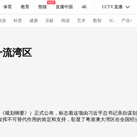
体育
教育
熊猫
直播中国
4K
CCTV.直播
式妙语
主持人
下载央视影音
热解读
天天学习
旅游
科普
健康
乐龄
阅读
艺术
数智
5G
产业+
纪录片网
国家大剧院
大型活动
一流湾区
科技
法治
文娱
人物
公益
图片
习式妙语
央视快评
央视网评
光华锐评
锋面
频道
VR/AR
4K专区
全景新闻
请入列
人生第一次
人生第二次
《规划纲要》）正式公布，标志着这项由习近平总书记亲自谋划
发挥不可替代作用的肯定和支持，彰显了粤港澳大湾区在全国经
冬奥会
CBA
NBA
中超
国足
国际足球
网球
综
体育江湖
文化体育
冰雪道路
足球道路