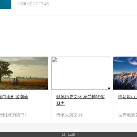
2026-07-27 17:46
着“阿嬷”游潮汕
触摸历史文化 感受博物馆
四姑娘山
魅力
给阿嬷的情书》
传承人类文明
世界地质
首页
|
全站地图