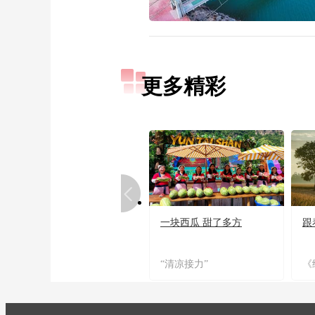
更多精彩
一块西瓜 甜了多方
跟
“清凉接力”
《