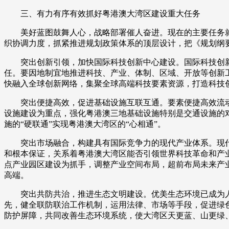
三、有力有序有效抓好粤港澳大湾区建设重大任务
美好蓝图鼓舞人心，战略部署催人奋进。现在的主要任务就
织协调力度，抓紧推进规划政策体系的顶层设计，把《规划纲要
突出创新引领，加快国际科技创新中心建设。国际科技创新
任。要因地制宜地推进科技、产业、体制、区域、开放等创新
快融入全球创新网络，集聚全球高端科技要素资源，打造科技
突出便捷高效，促进基础设施互联互通。要素便捷高效流动
设施建设为重点，强化粤港澳三地基础设施特别是交通设施的
施的“硬联通”实现粤港澳大湾区的“心相通”。
突出市场融合，构建具有国际竞争力的现代产业体系。现代
和根本保证，关系着粤港澳大湾区能否引领世界科技革命和产业
点产业园区建设为抓手，调整产业空间布局，超前布局未来产
高端。
突出共防共治，推进生态文明建设。优美生态环境已成为人们
先，健全联防联治工作机制，运用法律、市场等手段，促进绿
防护屏障，共同改善生态环境系统，使大湾区天更蓝、山更绿