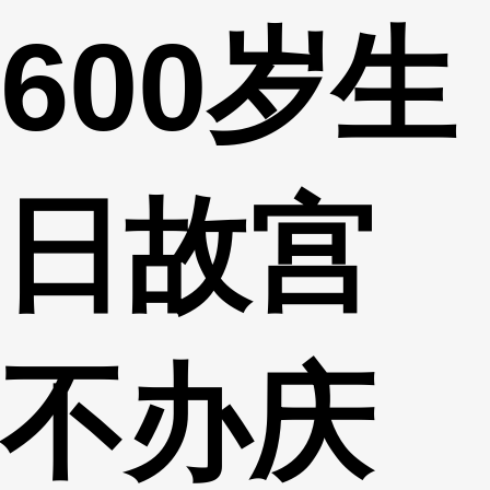
600岁生
财经
教育
乡村振兴
生态环境
一带一路
央博
大国智造
大国展会
大国保险
云顶对话
云起
超
日故宫
CCTV.节目官网
直播
节目单
栏目
片库
热播榜
不办庆