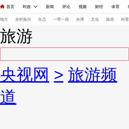
首页
时政
新闻
评论
视频
财经
体育
人民领袖习近平
直播
海外频道
片库
iPanda
栏目大全
联播+
English
中国领导人
节目单
Монгол
听音
央视快评
微视频
习式妙语
主持人
下
地方
乡村振兴
生态
一带一路
央博
文化
旅游
科普
旅游
总台春晚
网络春晚
共产党员网
秧纪录
纪录片网
新闻
国内
国际
评论
经济
军事
科技
法
央视网
>
旅游频
人民领袖习近平
联播+
热解读
天天学习
习式妙语
视频
小央视频
小央直播
直播中国
熊猫频道
V
道
现场
前线
比划
快看
蓝海中国
新兵请入列
体育
直播
竞猜
2026年世界杯
2026年冬奥会
VIP会员
CCTV奥林匹克频道
生活体育大会
体育江湖