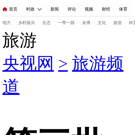
首页
时政
新闻
评论
视频
财经
体育
人民领袖习近平
直播
海外频道
片库
iPanda
栏目大全
联播+
English
中国领导人
节目单
Монгол
听音
央视快评
微视频
习式妙语
主持人
地方
乡村振兴
生态
一带一路
央博
文化
旅游
科
旅游
总台春晚
网络春晚
共产党员网
秧纪录
纪录片网
央视网
>
旅游频
新闻
国内
国际
评论
经济
军事
科技
法
人民领袖习近平
联播+
热解读
天天学习
习式妙语
道
视频
小央视频
小央直播
直播中国
熊猫频道
V
现场
前线
比划
快看
蓝海中国
新兵请入列
体育
直播
竞猜
2026年世界杯
2026年冬奥会
C
VIP会员
CCTV奥林匹克频道
生活体育大会
体育江湖