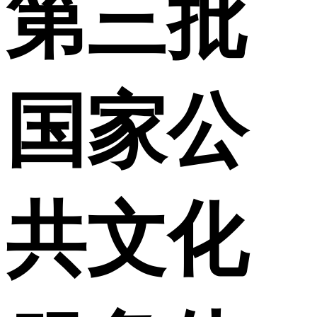
第三批
财经
教育
乡村振兴
生态环境
一带一路
央博
大国智造
大国展会
大国保险
云顶对话
云起
超
国家公
CCTV.节目官网
直播
节目单
栏目
片库
热播榜
共文化