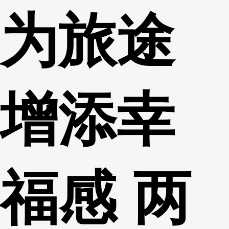
为旅途
财经
教育
乡村振兴
生态环境
一带一路
央博
大国智造
大国展会
大国保险
云顶对话
云起
超
增添幸
CCTV.节目官网
直播
节目单
栏目
片库
热播榜
福感 两