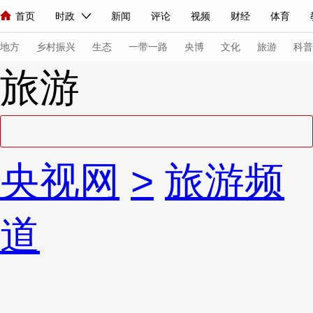
首页
时政
新闻
评论
视频
财经
体育
人民领袖习近平
直播
海外频道
片库
iPanda
栏目大全
联播+
English
中国领导人
节目单
Монгол
听音
央视快评
微视频
习式妙语
主持人
下
地方
乡村振兴
生态
一带一路
央博
文化
旅游
科普
旅游
总台春晚
网络春晚
共产党员网
秧纪录
纪录片网
新闻
国内
国际
评论
经济
军事
科技
法
央视网
>
旅游频
人民领袖习近平
联播+
热解读
天天学习
习式妙语
视频
小央视频
小央直播
直播中国
熊猫频道
V
道
现场
前线
比划
快看
蓝海中国
新兵请入列
体育
直播
竞猜
2026年世界杯
2026年冬奥会
VIP会员
CCTV奥林匹克频道
生活体育大会
体育江湖