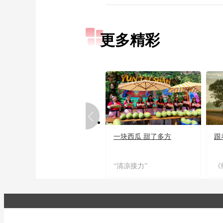
更多精彩
一块西瓜 甜了多方
跟
“清凉接力”
《