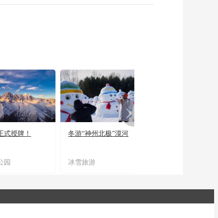
正式授牌！
冬游“神州北极”漠河
宜居宜业又宜游
公园
冰雪旅游
农文旅融合