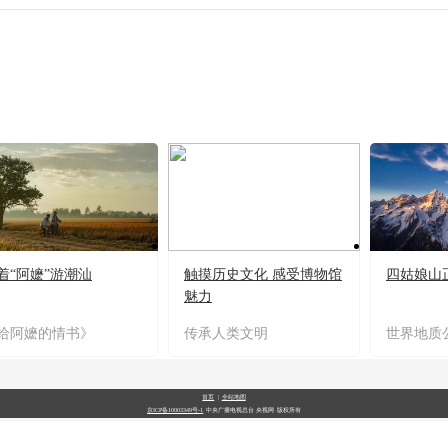
着“阿嬷”游潮汕
触摸历史文化 感受博物馆
四姑娘山
魅力
给阿嬷的情书》
传承人类文明
世界地质
首页
|
全站地图
京ICP备10003349号-1
中央广播电视总台
央视网
版权所有