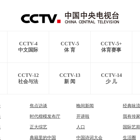
CCTV-4
CCTV-5
CCTV-5+
中文国际
体 育
体育赛事
CCTV-12
CCTV-13
CCTV-14
社会与法
新 闻
少 儿
播
焦点访谈
晚间新闻
经典咏
法
时代楷模发布厅
开讲啦
我有传
然
正大综艺
人口
国际艺
眼
典籍里的中国
中国诗词大会
生活圈