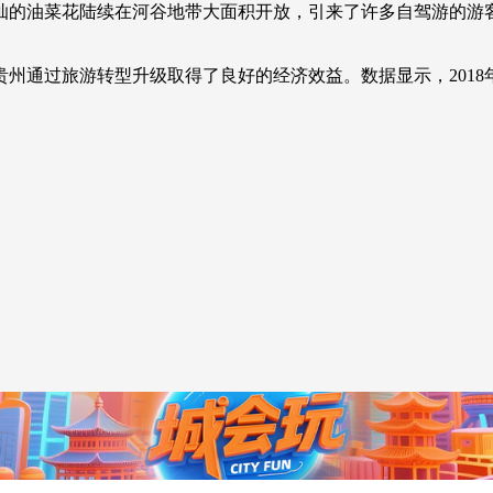
的油菜花陆续在河谷地带大面积开放，引来了许多自驾游的游客
央博
非遗
文化
旅游
科普
健康
乐龄
阅读
云起
超级工厂
智敬中国
全民健康
颜选攻略
海洋
过旅游转型升级取得了良好的经济效益。数据显示，2018年，
热播榜
总台企业白名单