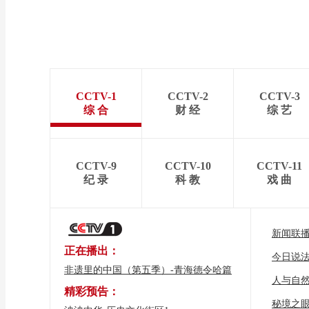
CCTV-1
CCTV-2
CCTV-3
综 合
财 经
综 艺
CCTV-9
CCTV-10
CCTV-11
纪 录
科 教
戏 曲
新闻联
正在播出：
今日说
非遗里的中国（第五季）-青海德令哈篇
人与自
精彩预告：
秘境之