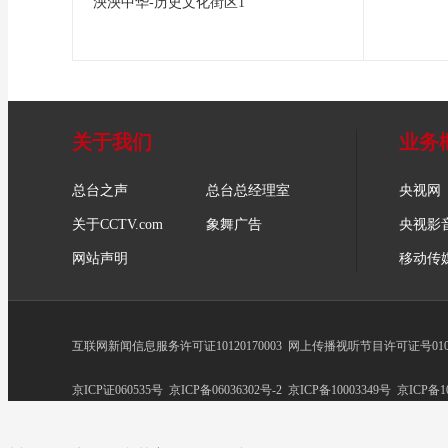
泱泱中华-历史文化街区1
关于我们
业务
总台之声
总台总经理室
央视网
关于CCTV.com
象舞广告
央视影
网站声明
移动传
互联网新闻信息服务许可证10120170003
网上传播视听节目许可证号0102
京ICP证060535号
京ICP备06036302号-2
京ICP备10003349号
京ICP备10