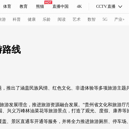
体育
教育
熊猫
直播中国
4K
CCTV.直播
式妙语
主持人
下载央视影音
热解读
天天学习
旅游
科普
健康
乐龄
阅读
艺术
数智
5G
产业+
纪录片网
国家大剧院
大型活动
游路线
科技
法治
文娱
人物
公益
图片
习式妙语
央视快评
央视网评
光华锐评
锋面
推出了涵盖民族风情、红色文化、非遗体验等多项旅游主题共4
频道
VR/AR
4K专区
全景新闻
请入列
人生第一次
人生第二次
游发展理念，推进旅游资源融合发展。”贵州省文化和旅游厅
园、兴义万峰林油菜花等旅游景点，打造了观光、度假、康养等
冬奥会
CBA
NBA
中超
国足
国际足球
网球
综
覆盖、景区直通车开通等服务，并将全力推进旅游厕所、停车场
体育江湖
文化体育
冰雪道路
足球道路