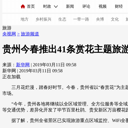
首页
时政
新闻
评论
视频
财经
人民领袖习近平
直播
海外频道
片库
iPanda
栏目大全
联播+
English
中国领导人
节目单
Монгол
听音
央视快评
微视频
习
地方
乡村振兴
生态
一带一路
央博
文化
旅游
央视网
>
旅游频道
总台春晚
网络春晚
共产党员网
秧纪录
贵州今春推出41条赏花主题旅
来源：
新华网
| 2019年03月11日 09:58
新闻
国内
国际
评论
经济
军事
新华网 | 2019年03月11日 09:58
人民领袖习近平
联播+
热解读
天天学习
正在加载
三月花烂漫，踏春好时节。今春，贵州省以“春赏花”为主题，
视频
小央视频
小央直播
直播中国
熊猫
市场。
现场
前线
比划
快看
蓝海中国
新兵
“今年，贵州各地将继续以全区域管理、全方位服务等全域旅
等交通优势，差异化开发了毕节百里杜鹃、贵安新区万亩樱花
体育
直播
竞猜
2026年世界杯
2026年
据了解，贵州全省景区已实现旅游重点区域监控、WiFi全
VIP会员
CCTV奥林匹克频道
生活体育大会