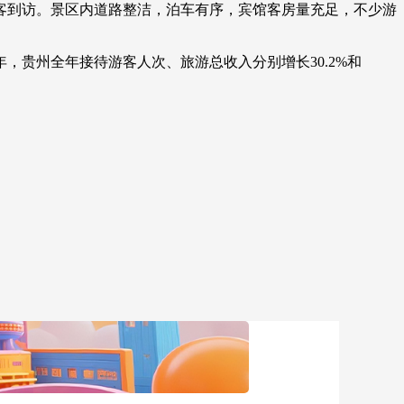
到访。景区内道路整洁，泊车有序，宾馆客房量充足，不少游
艺术
汽车
数智
5G
产业+
时尚
天气
才艺
网展
央央好物
贵州全年接待游客人次、旅游总收入分别增长30.2%和