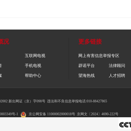
概况
更多链接
互联网电视
网上有害信息举报专区
音
手机电视
辟谣平台
法律顾问
媒
帮助中心
望海热线
人才招聘
002 新出网证（京）字098号
违法和不良信息举报电话:010-88427865
003349号-1
京公网安备 11000002000018号
京网文〔2024〕4690-222号