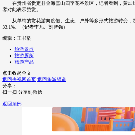
在贵州省贵定县金海雪山四季花谷景区，记者看到，黄灿灿
客对此表示赞赏。
财经
教育
乡村振兴
生态环境
一带一路
大国智造
大国展会
大国保险
云顶对话
从单纯的赏花游向度假、生态、户外等多形式旅游转变，贵州通
33.1%。（记者李凡、刘智强）
编辑：王书韵
旅游景点
旅游厕所
CCTV.节目官网
直播
节目单
栏目
片库
旅游产品
点击收起全文
返回央视网首页
返回旅游频道
分享：
扫一扫 分享到微信
|
返回顶部