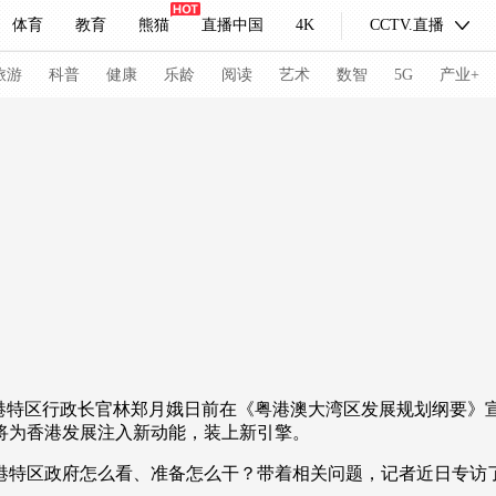
体育
教育
熊猫
直播中国
4K
CCTV.直播
式妙语
主持人
下载央视影音
热解读
天天学习
旅游
科普
健康
乐龄
阅读
艺术
数智
5G
产业+
纪录片网
国家大剧院
大型活动
科技
法治
文娱
人物
公益
图片
习式妙语
央视快评
央视网评
光华锐评
锋面
频道
VR/AR
4K专区
全景新闻
请入列
人生第一次
人生第二次
特区行政长官林郑月娥日前在《粤港澳大湾区发展规划纲要》
将为香港发展注入新动能，装上新引擎。
冬奥会
CBA
NBA
中超
国足
国际足球
网球
综
特区政府怎么看、准备怎么干？带着相关问题，记者近日专访
体育江湖
文化体育
冰雪道路
足球道路