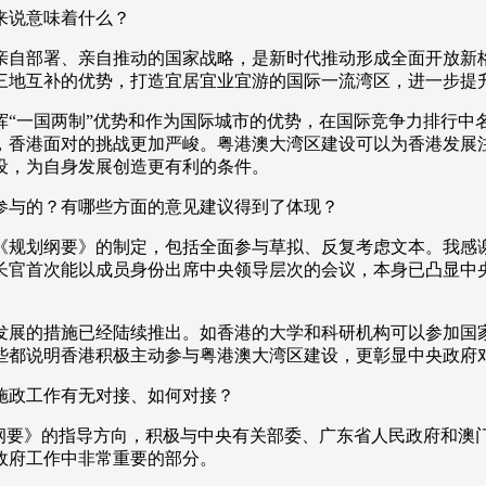
来说意味着什么？
央博
非遗
文化
旅游
科普
健康
乐龄
阅读
部署、亲自推动的国家战略，是新时代推动形成全面开放新格
云起
超级工厂
智敬中国
全民健康
颜选攻略
海洋
三地互补的优势，打造宜居宜业宜游的国际一流湾区，进一步提
一国两制”优势和作为国际城市的优势，在国际竞争力排行中
，香港面对的挑战更加严峻。粤港澳大湾区建设可以为香港发展
设，为自身发展创造更有利的条件。
与的？有哪些方面的意见建议得到了体现？
热播榜
总台企业白名单
与《规划纲要》的制定，包括全面参与草拟、反复考虑文本。我感
长官首次能以成员身份出席中央领导层次的会议，本身已凸显中
展的措施已经陆续推出。如香港的大学和科研机构可以参加国家
些都说明香港积极主动参与粤港澳大湾区建设，更彰显中央政府
政工作有无对接、如何对接？
要》的指导方向，积极与中央有关部委、广东省人民政府和澳
政府工作中非常重要的部分。