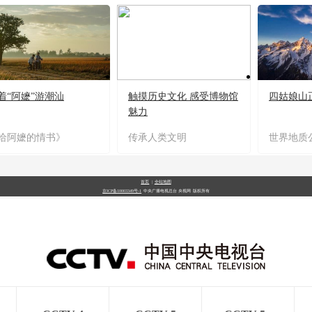
着“阿嬷”游潮汕
触摸历史文化 感受博物馆
四姑娘山
魅力
给阿嬷的情书》
传承人类文明
世界地质
首页
|
全站地图
京ICP备10003349号-1
中央广播电视总台
央视网
版权所有