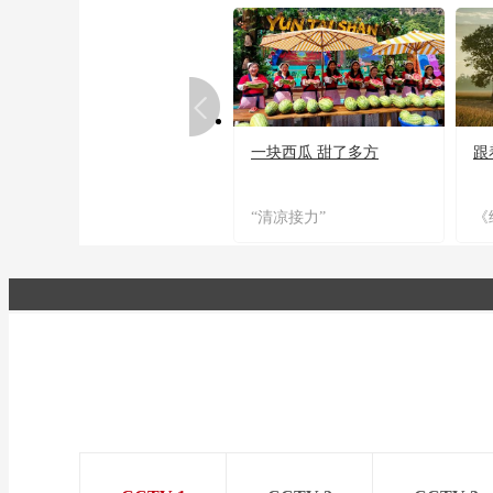
一块西瓜 甜了多方
跟
“清凉接力”
《