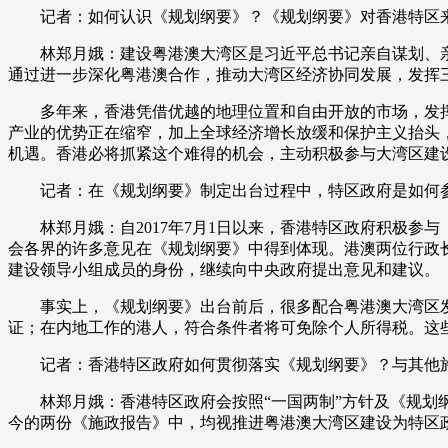
记者：如何认识《规划纲要》？《规划纲要》对香港特区
财经
教育
乡村振兴
生态环境
一带一路
林郑月娥：建设粤港澳大湾区是习近平总书记亲自谋划、亲自
大国智造
大国展会
大国保险
云顶对话
通过进一步深化粤港澳合作，推动大湾区经济协同发展，发挥
多年来，香港凭借优越的地理位置和自由开放的市场，发挥“
产业的优势正在缩窄，加上全球经济增长放缓和保护主义抬头
机遇。香港必将抓紧这个难得的机会，主动积极参与大湾区建
记者：在《规划纲要》制定出台过程中，特区政府是如何参
CCTV.节目官网
直播
节目单
栏目
片库
林郑月娥：自2017年7月1日以来，香港特区政府积极参
会各界的许多意见在《规划纲要》中得到体现。港澳两位行政
建设领导小组成员的身份，继续向中央政府提出意见和建议。
事实上，《规划纲要》出台前后，很多配合粤港澳大湾区发
证；在内地工作的港人，符合条件者将可免除个人所得税。这
记者：香港特区政府如何贯彻落实《规划纲要》？与其他施
林郑月娥：香港特区政府会按照“一国两制”方针及《规划纲
今的两份《施政报告》中，均视推进粤港澳大湾区建设为特区