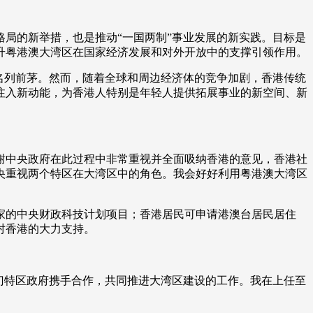
艺术
汽车
数智
5G
产业+
局的新举措，也是推动“一国两制”事业发展的新实践。目标是
时尚
天气
才艺
网展
央央好物
升粤港澳大湾区在国家经济发展和对外开放中的支撑引领作用。
名列前茅。然而，随着全球和周边经济体的竞争加剧，香港传统
注入新动能，为香港人特别是年轻人提供拓展事业的新空间、新
谢中央政府在此过程中非常重视并全面吸纳香港的意见，香港社
央重视两个特区在大湾区中的角色。我会好好利用粤港澳大湾区
的中央财政科技计划项目；香港居民可申请港澳台居民居住
对香港的大力支持。
门特区政府携手合作，共同推进大湾区建设的工作。我在上任至