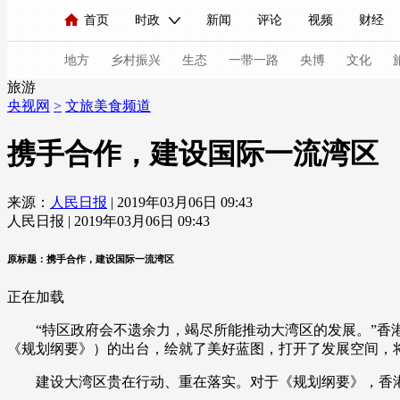
首页
时政
新闻
评论
视频
财经
人民领袖习近平
直播
海外频道
片库
iPanda
栏目大全
联播+
English
中国领导人
节目单
Монгол
听音
央视快评
微视频
习
地方
乡村振兴
生态
一带一路
央博
文化
旅游
央视网
>
文旅美食频道
总台春晚
网络春晚
共产党员网
秧纪录
携手合作，建设国际一流湾区
来源：
人民日报
| 2019年03月06日 09:43
新闻
国内
国际
评论
经济
军事
人民日报 | 2019年03月06日 09:43
人民领袖习近平
联播+
热解读
天天学习
原标题：携手合作，建设国际一流湾区
视频
小央视频
小央直播
直播中国
熊猫
正在加载
现场
前线
比划
快看
蓝海中国
新兵
“特区政府会不遗余力，竭尽所能推动大湾区的发展。”香港
《规划纲要》）的出台，绘就了美好蓝图，打开了发展空间，
体育
直播
竞猜
2026年世界杯
2026年
建设大湾区贵在行动、重在落实。对于《规划纲要》，香港
VIP会员
CCTV奥林匹克频道
生活体育大会