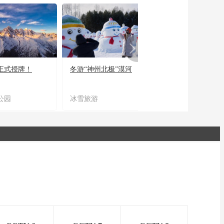
正式授牌！
冬游“神州北极”漠河
宜居宜业又宜游
公园
冰雪旅游
农文旅融合