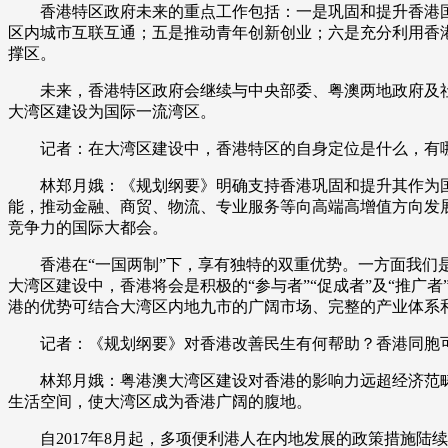
香港特区政府未来的重点工作包括：一是巩固和提升香港国
区内城市互联互通；五是推动青年创新创业；六是充分利用香
撑区。
未来，香港特区政府会继续与中央部委、粤澳两地政府及社
大湾区建设为国际一流湾区。
记者：在大湾区建设中，香港特区的自身定位是什么，有哪
林郑月娥：《规划纲要》明确支持香港巩固和提升其作为国
能，推动金融、商贸、物流、专业服务等向高端高增值方向发
竞争力的国际大都会。
香港在“一国两制”下，享有独特的双重优势。一方面我们是
大湾区建设中，香港将会是积极的“参与者”“促成者”及“推
港的优势可结合大湾区内地九市的广阔市场、完整的产业体系
记者：《规划纲要》对香港改善民生有何帮助？香港同胞可
林郑月娥：粤港澳大湾区建设对香港的影响力远超经济范畴
生活空间，使大湾区成为香港广阔的腹地。
自2017年8月起，多项便利港人在内地发展的政策措施陆续