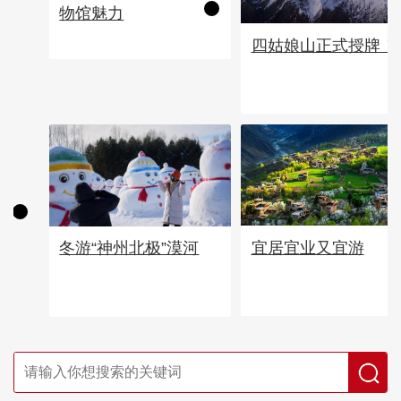
物馆魅力
四姑娘山正式授牌！
宜居宜业又宜游
冬游“神州北极”漠河