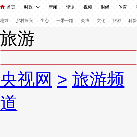
首页
时政
新闻
评论
视频
财经
体育
人民领袖习近平
直播
海外频道
片库
iPanda
栏目大全
联播+
English
中国领导人
节目单
Монгол
听音
央视快评
微视频
习式妙语
主持人
下
地方
乡村振兴
生态
一带一路
央博
文化
旅游
科普
旅游
总台春晚
网络春晚
共产党员网
秧纪录
纪录片网
新闻
国内
国际
评论
经济
军事
科技
法
央视网
>
旅游频
人民领袖习近平
联播+
热解读
天天学习
习式妙语
视频
小央视频
小央直播
直播中国
熊猫频道
V
道
现场
前线
比划
快看
蓝海中国
新兵请入列
体育
直播
竞猜
2026年世界杯
2026年冬奥会
VIP会员
CCTV奥林匹克频道
生活体育大会
体育江湖