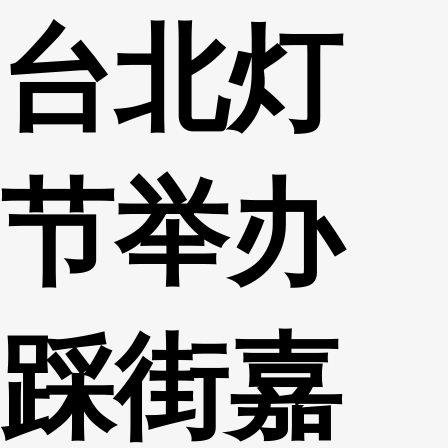
台北灯
财经
教育
乡村振兴
生态环境
一带一路
央博
大国智造
大国展会
大国保险
云顶对话
云起
超
节举办
CCTV.节目官网
直播
节目单
栏目
片库
热播榜
踩街嘉