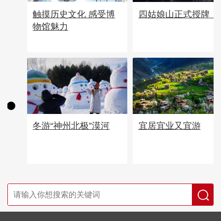
四姑娘山正式授牌！
触摸历史文化 感受博
物馆魅力
宜居宜业又宜游
冬游“神州北极”漠河