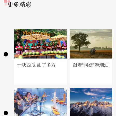
更多精彩
一块西瓜 甜了多方
跟着“阿嬷”游潮汕