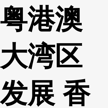
粤港澳
财经
教育
乡村振兴
生态环境
一带一路
央博
大国智造
大国展会
大国保险
云顶对话
云起
超
大湾区
CCTV.节目官网
直播
节目单
栏目
片库
热播榜
发展 香