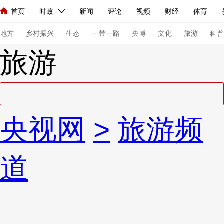
首页
时政
新闻
评论
视频
财经
体育
人民领袖习近平
直播
海外频道
片库
iPanda
栏目大全
联播+
English
中国领导人
节目单
Монгол
听音
央视快评
微视频
习式妙语
主持人
下
地方
乡村振兴
生态
一带一路
央博
文化
旅游
科普
旅游
总台春晚
网络春晚
共产党员网
秧纪录
纪录片网
新闻
国内
国际
评论
经济
军事
科技
法
央视网
>
旅游频
人民领袖习近平
联播+
热解读
天天学习
习式妙语
视频
小央视频
小央直播
直播中国
熊猫频道
V
道
现场
前线
比划
快看
蓝海中国
新兵请入列
体育
直播
竞猜
2026年世界杯
2026年冬奥会
VIP会员
CCTV奥林匹克频道
生活体育大会
体育江湖