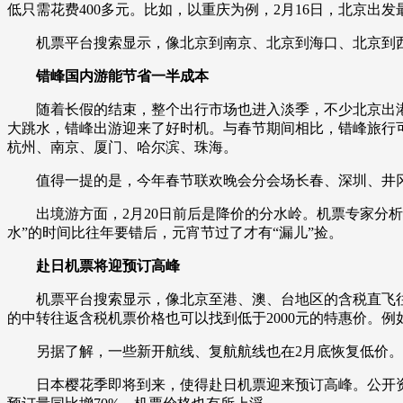
低只需花费400多元。比如，以重庆为例，2月16日，北京出发最
财经
教育
乡村振兴
生态环境
一带一路
机票平台搜索显示，像北京到南京、北京到海口、北京到西安
大国智造
大国展会
大国保险
云顶对话
错峰国内游能节省一半成本
随着长假的结束，整个出行市场也进入淡季，不少北京出港的
大跳水，错峰出游迎来了好时机。与春节期间相比，错峰旅行可
杭州、南京、厦门、哈尔滨、珠海。
CCTV.节目官网
直播
节目单
栏目
片库
值得一提的是，今年春节联欢晚会分会场长春、深圳、井冈
出境游方面，2月20日前后是降价的分水岭。机票专家分析指
水”的时间比往年要错后，元宵节过了才有“漏儿”捡。
赴日机票将迎预订高峰
机票平台搜索显示，像北京至港、澳、台地区的含税直飞往返机
的中转往返含税机票价格也可以找到低于2000元的特惠价。例如
另据了解，一些新开航线、复航航线也在2月底恢复低价。例如
日本樱花季即将到来，使得赴日机票迎来预订高峰。公开资料显