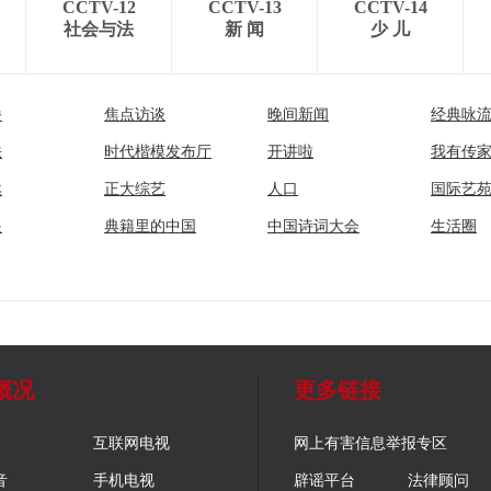
CCTV-12
CCTV-13
CCTV-14
社会与法
新 闻
少 儿
播
焦点访谈
晚间新闻
经典咏
法
时代楷模发布厅
开讲啦
我有传
然
正大综艺
人口
国际艺
眼
典籍里的中国
中国诗词大会
生活圈
概况
更多链接
互联网电视
网上有害信息举报专区
音
手机电视
辟谣平台
法律顾问