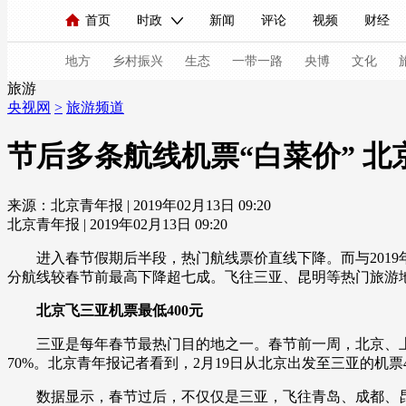
首页
时政
新闻
评论
视频
财经
人民领袖习近平
直播
海外频道
片库
iPanda
栏目大全
联播+
English
中国领导人
节目单
Монгол
听音
央视快评
微视频
习
地方
乡村振兴
生态
一带一路
央博
文化
旅游
央视网
>
旅游频道
总台春晚
网络春晚
共产党员网
秧纪录
节后多条航线机票“白菜价” 北
来源：北京青年报 | 2019年02月13日 09:20
新闻
国内
国际
评论
经济
军事
北京青年报 | 2019年02月13日 09:20
人民领袖习近平
联播+
热解读
天天学习
进入春节假期后半段，热门航线票价直线下降。而与2019年
分航线较春节前最高下降超七成。飞往三亚、昆明等热门旅游地
视频
小央视频
小央直播
直播中国
熊猫
北京飞三亚机票最低400元
现场
前线
比划
快看
蓝海中国
新兵
三亚是每年春节最热门目的地之一。春节前一周，北京、上
体育
直播
竞猜
2026年世界杯
2026年
70%。北京青年报记者看到，2月19日从北京出发至三亚的机票42
VIP会员
CCTV奥林匹克频道
生活体育大会
数据显示，春节过后，不仅仅是三亚，飞往青岛、成都、昆明