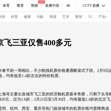
体育
教育
熊猫
直播中国
4K
CCTV.直播
式妙语
主持人
下载央视影音
热解读
天天学习
旅游
科普
健康
乐龄
阅读
艺术
数智
5G
产业+
纪录片网
国家大剧院
大型活动
京飞三亚仅售400多元
科技
法治
文娱
人物
公益
图片
习式妙语
央视快评
央视网评
光华锐评
锋面
春节前一周相比，不少航线机票价格遭遇断崖式下跌。2月9日
，均有低至1.4折左右的特价机票。
频道
VR/AR
4K专区
全景新闻
请入列
人生第一次
人生第二次
海等主要出发城市飞三亚的经济舱机票基本售罄，只剩下头等舱
冬奥会
CBA
NBA
中超
国足
国际足球
网球
综
0元，仅为1.6折；2月21日至3月30日，均有最低1.4折的北京
体育江湖
文化体育
冰雪道路
足球道路
、杭州、西安、重庆等热门旅游城市的机票价格均普降两成，