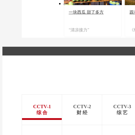
一块西瓜 甜了多方
跟
“清凉接力”
《
CCTV-1
CCTV-2
CCTV-3
综 合
财 经
综 艺