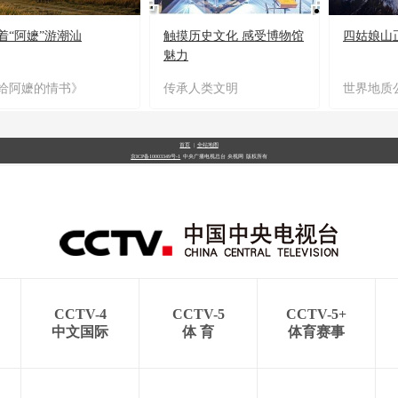
着“阿嬷”游潮汕
触摸历史文化 感受博物馆
四姑娘山
魅力
给阿嬷的情书》
传承人类文明
世界地质
首页
|
全站地图
京ICP备10003349号-1
中央广播电视总台
央视网
版权所有
CCTV-4
CCTV-5
CCTV-5+
中文国际
体 育
体育赛事