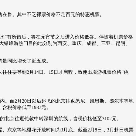
艺术
汽车
数智
5G
产业+
格在售。其中不乏裸票价格不足百元的特惠机票。
时尚
天气
才艺
网展
央央好物
水”有所错后，将在元宵节之后进入价格低谷。伴随着机票价格
十大错峰游热门目的地分别为西安、重庆、成都、三亚、昆明、
的量同比增长了近五成。
往要等到2月14日、15日才启程，致使出境游机票价格“跳
内。而2月20日以后起飞的北京往返悉尼、凯恩斯、墨尔本等地
含税价格低至1987元。
的北京往返伦敦中转深圳的航线，含税价格低至3102元。
、东京等地樱花开放时间为3月底。截至2月8日，3月赴日机票