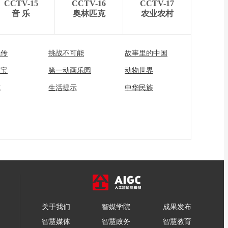
CCTV-15
CCTV-16
CCTV-17
音 乐
奥林匹克
农业农村
流传
挑战不可能
故事里的中国
家宝
第一动画乐园
动物世界
苑
生活提示
中华民族
关于我们
智媒学院
成果发布
智慧媒体
智慧政务
智慧教育