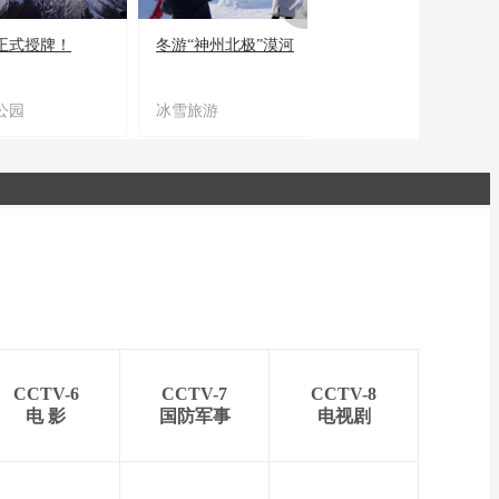
正式授牌！
冬游“神州北极”漠河
宜居宜业又宜游
公园
冰雪旅游
农文旅融合
CCTV-6
CCTV-7
CCTV-8
电 影
国防军事
电视剧