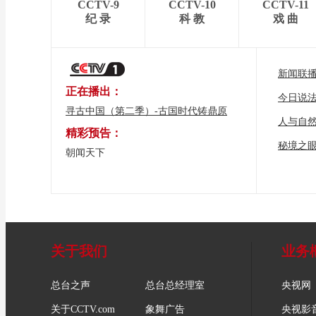
CCTV-9
CCTV-10
CCTV-11
纪 录
科 教
戏 曲
新闻联
正在播出：
今日说
寻古中国（第二季）-古国时代铸鼎原
人与自
精彩预告：
秘境之
朝闻天下
关于我们
业务
总台之声
总台总经理室
央视网
关于CCTV.com
象舞广告
央视影