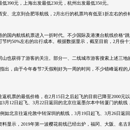
低390元，上海出发最低230元，杭州出发最低350元。
央博
非遗
文化
旅游
科普
健康
乐龄
阅读
、北京到合肥等航线，2月出行的机票均有低至1折左右的价
云起
超级工厂
智敬中国
全民健康
颜选攻略
海洋
国内航线机票进入一折时代。不少国际及港澳台航线价格“跳
节约50%左右的出行成本。根据数据显示，截至目前，2月份
热播榜
总台企业白名单
山也获得了游客的关注。部分一、二线城市游客搜索上述三地
出，由于今年春节7天假刚好为一周的时间，不少错峰返程的人往
票的最低价格，在2月15日之后起飞的目前已降至2000元以
3月12日起飞、3月22日返回的北京往返墨尔本中转厦门的航线，
北京往返伦敦中转深圳的航线，3月19日起飞、3月26日返回
示，2019年第一波樱花前线已经出炉，福冈、大阪、名古屋