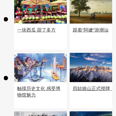
一块西瓜 甜了多方
跟着“阿嬷”游潮汕
四姑娘山正式授牌！
触摸历史文化 感受博
物馆魅力