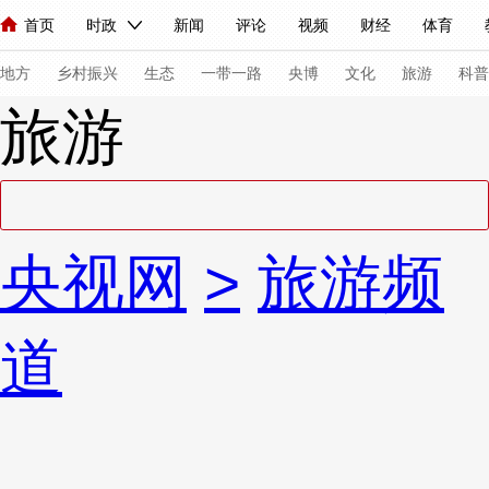
首页
时政
新闻
评论
视频
财经
体育
人民领袖习近平
直播
海外频道
片库
iPanda
栏目大全
联播+
English
中国领导人
节目单
Монгол
听音
央视快评
微视频
习式妙语
主持人
下
地方
乡村振兴
生态
一带一路
央博
文化
旅游
科普
旅游
总台春晚
网络春晚
共产党员网
秧纪录
纪录片网
新闻
国内
国际
评论
经济
军事
科技
法
央视网
>
旅游频
人民领袖习近平
联播+
热解读
天天学习
习式妙语
视频
小央视频
小央直播
直播中国
熊猫频道
V
道
现场
前线
比划
快看
蓝海中国
新兵请入列
体育
直播
竞猜
2026年世界杯
2026年冬奥会
VIP会员
CCTV奥林匹克频道
生活体育大会
体育江湖