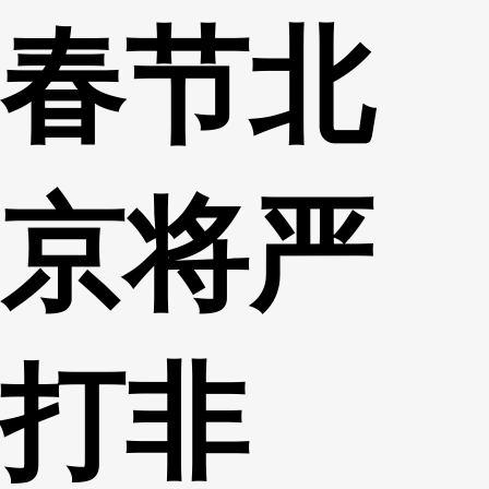
春节北
财经
教育
乡村振兴
生态环境
一带一路
央博
大国智造
大国展会
大国保险
云顶对话
云起
超
京将严
CCTV.节目官网
直播
节目单
栏目
片库
热播榜
打非