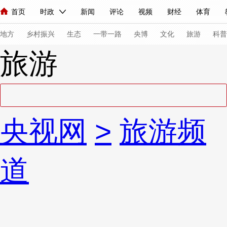
首页
时政
新闻
评论
视频
财经
体育
人民领袖习近平
直播
海外频道
片库
iPanda
栏目大全
联播+
English
中国领导人
节目单
Монгол
听音
央视快评
微视频
习式妙语
主持人
下
地方
乡村振兴
生态
一带一路
央博
文化
旅游
科普
旅游
总台春晚
网络春晚
共产党员网
秧纪录
纪录片网
新闻
国内
国际
评论
经济
军事
科技
法
央视网
>
旅游频
人民领袖习近平
联播+
热解读
天天学习
习式妙语
视频
小央视频
小央直播
直播中国
熊猫频道
V
道
现场
前线
比划
快看
蓝海中国
新兵请入列
体育
直播
竞猜
2026年世界杯
2026年冬奥会
VIP会员
CCTV奥林匹克频道
生活体育大会
体育江湖