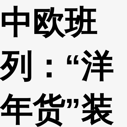
中欧班
财经
教育
乡村振兴
生态环境
一带一路
央博
大国智造
大国展会
大国保险
云顶对话
云起
超
列：“洋
CCTV.节目官网
直播
节目单
栏目
片库
热播榜
年货”装